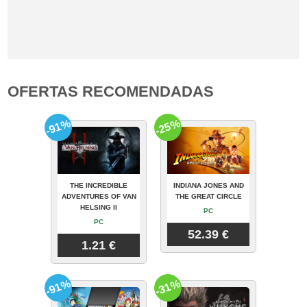
OFERTAS RECOMENDADAS
-91%
-25%
THE INCREDIBLE
INDIANA JONES AND
ADVENTURES OF VAN
THE GREAT CIRCLE
HELSING II
PC
PC
52.39 €
1.21 €
-91%
-31%