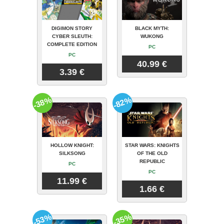
DIGIMON STORY
BLACK MYTH:
CYBER SLEUTH:
WUKONG
COMPLETE EDITION
PC
PC
40.99 €
3.39 €
-38%
-82%
HOLLOW KNIGHT:
STAR WARS: KNIGHTS
SILKSONG
OF THE OLD
REPUBLIC
PC
PC
11.99 €
1.66 €
-53%
-35%