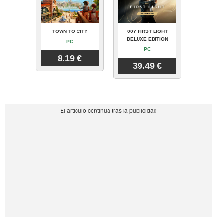
TOWN TO CITY
007 FIRST LIGHT
DELUXE EDITION
PC
PC
8.19 €
39.49 €