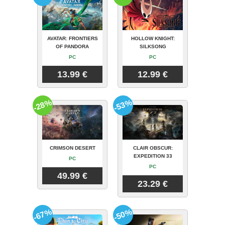
AVATAR: FRONTIERS
HOLLOW KNIGHT:
OF PANDORA
SILKSONG
PC
PC
13.99 €
12.99 €
-28%
-53%
CRIMSON DESERT
CLAIR OBSCUR:
EXPEDITION 33
PC
PC
49.99 €
23.29 €
-67%
-50%