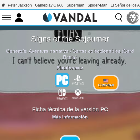
Peter Jackson
Gameplay GTA 6
Superman
Spider-Man
El Señor de los A
Signs of the Sojourner
Género/s:
Aventura narrativa
/
Cartas coleccionables (Card
Battle)
Plataformas:
COMPRAR
Ficha técnica de la versión
PC
Más información