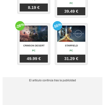
PC
8.19 €
39.49 €
-28%
-55%
CRIMSON DESERT
STARFIELD
PC
PC
49.99 €
31.29 €