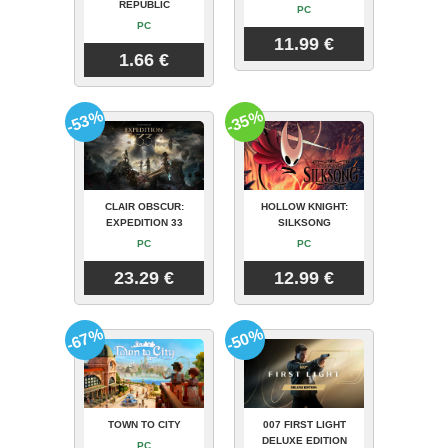
REPUBLIC
PC
PC
11.99 €
1.66 €
-53%
-35%
CLAIR OBSCUR:
HOLLOW KNIGHT:
EXPEDITION 33
SILKSONG
PC
PC
23.29 €
12.99 €
-67%
-50%
TOWN TO CITY
007 FIRST LIGHT
DELUXE EDITION
PC