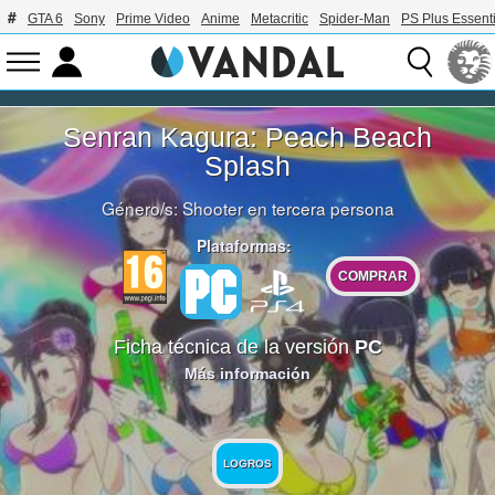
GTA 6
Sony
Prime Video
Anime
Metacritic
Spider-Man
PS Plus Essenti
Senran Kagura: Peach Beach
Splash
Género/s:
Shooter en tercera persona
Plataformas:
COMPRAR
Ficha técnica de la versión
PC
Más información
LOGROS