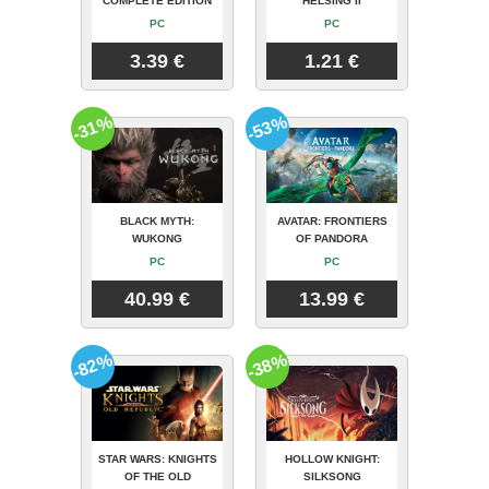
COMPLETE EDITION
HELSING II
PC
PC
3.39 €
1.21 €
-31%
-53%
BLACK MYTH:
AVATAR: FRONTIERS
WUKONG
OF PANDORA
PC
PC
40.99 €
13.99 €
-82%
-38%
STAR WARS: KNIGHTS
HOLLOW KNIGHT:
OF THE OLD
SILKSONG