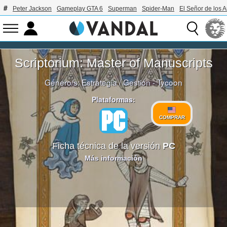
Peter Jackson
Gameplay GTA 6
Superman
Spider-Man
El Señor de los A
Scriptorium: Master of Manuscripts
Género/s:
Estrategia
/
Gestión - Tycoon
Plataformas:
COMPRAR
Ficha técnica de la versión
PC
Más información