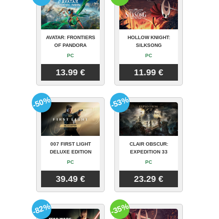
AVATAR: FRONTIERS
HOLLOW KNIGHT:
OF PANDORA
SILKSONG
PC
PC
13.99 €
11.99 €
-50%
-53%
007 FIRST LIGHT
CLAIR OBSCUR:
DELUXE EDITION
EXPEDITION 33
PC
PC
39.49 €
23.29 €
-82%
-35%