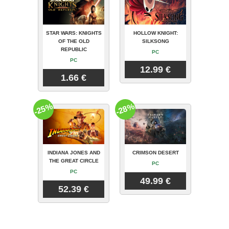
STAR WARS: KNIGHTS
HOLLOW KNIGHT:
OF THE OLD
SILKSONG
REPUBLIC
PC
PC
12.99 €
1.66 €
-25%
-28%
INDIANA JONES AND
CRIMSON DESERT
THE GREAT CIRCLE
PC
PC
49.99 €
52.39 €