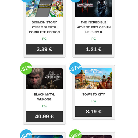
DIGIMON STORY
THE INCREDIBLE
CYBER SLEUTH:
ADVENTURES OF VAN
COMPLETE EDITION
HELSING II
PC
PC
3.39 €
1.21 €
-31%
-67%
BLACK MYTH:
TOWN TO CITY
WUKONG
PC
PC
8.19 €
40.99 €
-53%
-38%