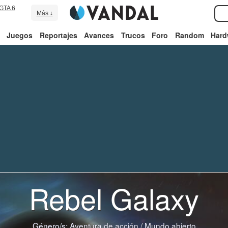
GTA 6
Más ↓
Juegos
Reportajes
Avances
Trucos
Foro
Random
Hard
Rebel Galaxy
Género/s:
Aventura de acción
/
Mundo abierto