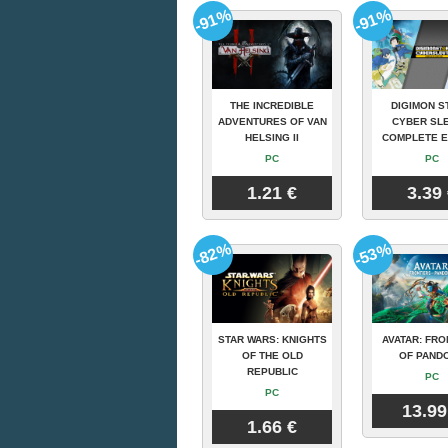
-91%
-91%
THE INCREDIBLE
DIGIMON S
ADVENTURES OF VAN
CYBER SLE
HELSING II
COMPLETE E
PC
PC
1.21 €
3.39
-82%
-53%
STAR WARS: KNIGHTS
AVATAR: FRO
OF THE OLD
OF PAND
REPUBLIC
PC
PC
13.99
1.66 €