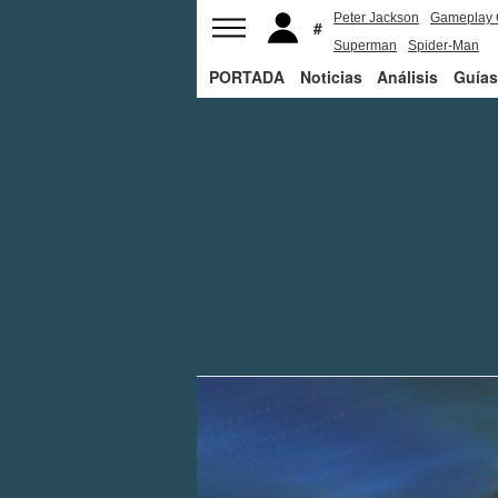
Peter Jackson
Gameplay 
Superman
Spider-Man
PORTADA
Noticias
Análisis
Guías