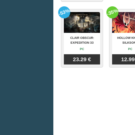
-53%
-35%
CLAIR OBSCUR:
HOLLOW KN
EXPEDITION 33
SILKSO
PC
PC
23.29 €
12.99