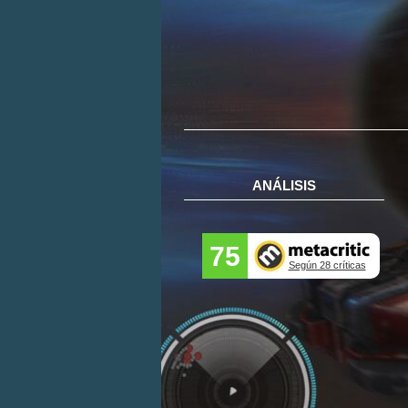
ANÁLISIS
75
Según 28 críticas