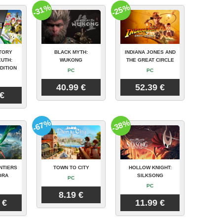
-31%
-25%
TORY
BLACK MYTH:
INDIANA JONES AND
UTH:
WUKONG
THE GREAT CIRCLE
DITION
PC
PC
40.99 €
52.39 €
 €
-67%
-38%
NTIERS
TOWN TO CITY
HOLLOW KNIGHT:
ORA
SILKSONG
PC
PC
8.19 €
 €
11.99 €