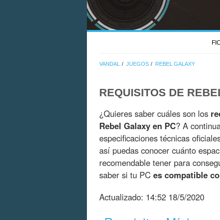
FI
VANDAL
JUEGOS
REBEL GALAXY
REQUISITOS DE REBE
¿Quieres saber cuáles son los
re
Rebel Galaxy en PC
? A continu
especificaciones técnicas oficial
así puedas conocer cuánto espac
recomendable tener para consegui
saber si tu PC
es compatible co
Actualizado:
14:52 18/5/2020