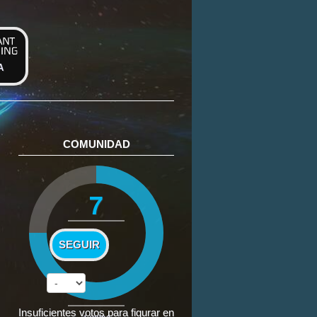
A
COMUNIDAD
7
SEGUIR
Insuficientes votos para figurar en
1
votos