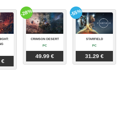
-28%
-55%
IGHT:
CRIMSON DESERT
STARFIELD
NG
PC
PC
49.99 €
31.29 €
 €