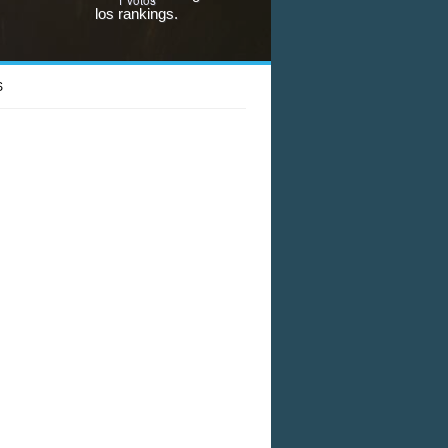
los rankings.
S