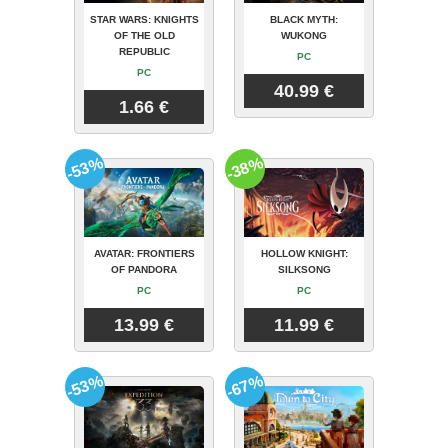
STAR WARS: KNIGHTS
BLACK MYTH:
OF THE OLD
WUKONG
REPUBLIC
PC
PC
40.99 €
1.66 €
-53%
-38%
AVATAR: FRONTIERS
HOLLOW KNIGHT:
OF PANDORA
SILKSONG
PC
PC
13.99 €
11.99 €
-53%
-67%