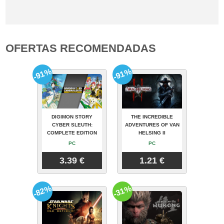
OFERTAS RECOMENDADAS
-91%
-91%
DIGIMON STORY
THE INCREDIBLE
CYBER SLEUTH:
ADVENTURES OF VAN
COMPLETE EDITION
HELSING II
PC
PC
3.39 €
1.21 €
-82%
-31%