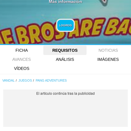
Más información
LOGROS
FICHA
REQUISITOS
NOTICIAS
AVANCES
ANÁLISIS
IMÁGENES
VÍDEOS
VANDAL
JUEGOS
PANG ADVENTURES