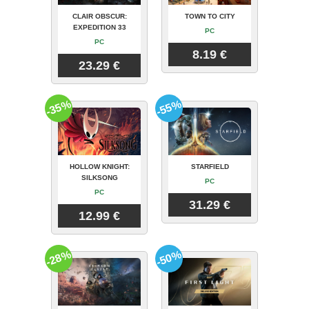
CLAIR OBSCUR:
TOWN TO CITY
EXPEDITION 33
PC
PC
8.19 €
23.29 €
-35%
-55%
HOLLOW KNIGHT:
STARFIELD
SILKSONG
PC
PC
31.29 €
12.99 €
-28%
-50%