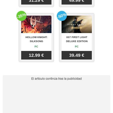
31.29 €
49.99 €
-35%
-50%
HOLLOW KNIGHT:
007 FIRST LIGHT
SILKSONG
DELUXE EDITION
PC
PC
12.99 €
39.49 €