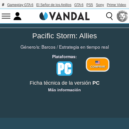
Gameplay GTA 6
El Señor de los Anillos
GTA 6
PS5
Sony
Prime Video
Pacific Storm: Allies
Género/s:
Barcos
/
Estrategia en tiempo real
Plataformas:
COMPRAR
Ficha técnica de la versión
PC
Más información