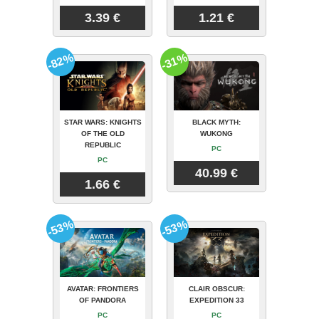
3.39 €
1.21 €
-82%
-31%
STAR WARS: KNIGHTS
BLACK MYTH:
OF THE OLD
WUKONG
REPUBLIC
PC
PC
40.99 €
1.66 €
-53%
-53%
AVATAR: FRONTIERS
CLAIR OBSCUR:
OF PANDORA
EXPEDITION 33
PC
PC