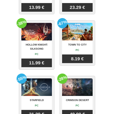
13.99 €
23.29 €
-38%
-67%
HOLLOW KNIGHT:
TOWN TO CITY
SILKSONG
PC
PC
8.19 €
11.99 €
-55%
-28%
STARFIELD
CRIMSON DESERT
PC
PC