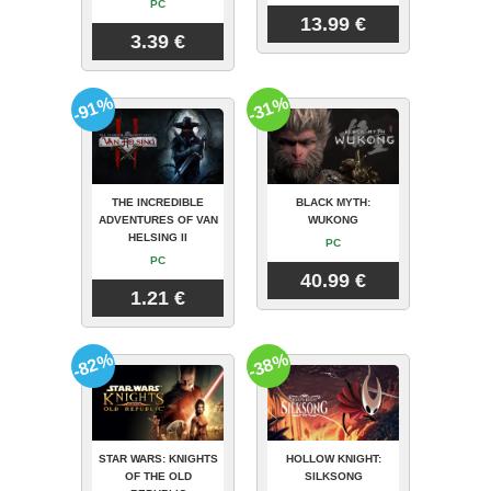
PC
13.99 €
3.39 €
-91%
-31%
THE INCREDIBLE
BLACK MYTH:
ADVENTURES OF VAN
WUKONG
HELSING II
PC
PC
40.99 €
1.21 €
-82%
-38%
STAR WARS: KNIGHTS
HOLLOW KNIGHT:
OF THE OLD
SILKSONG