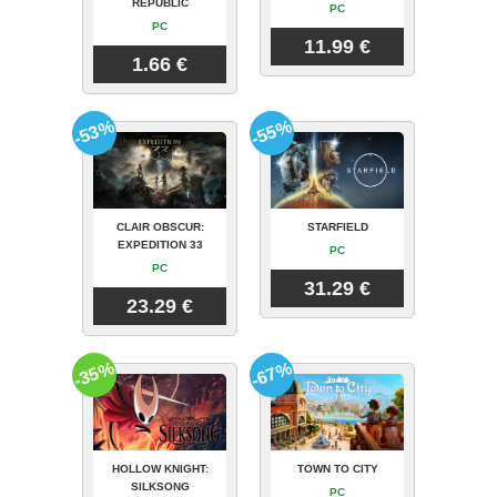
REPUBLIC
PC
PC
11.99 €
1.66 €
-53%
-55%
CLAIR OBSCUR:
STARFIELD
EXPEDITION 33
PC
PC
31.29 €
23.29 €
-35%
-67%
HOLLOW KNIGHT:
TOWN TO CITY
SILKSONG
PC