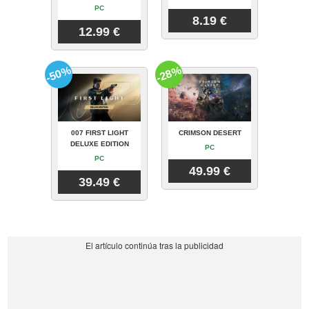
PC
8.19 €
12.99 €
-50%
-28%
007 FIRST LIGHT
CRIMSON DESERT
DELUXE EDITION
PC
PC
49.99 €
39.49 €