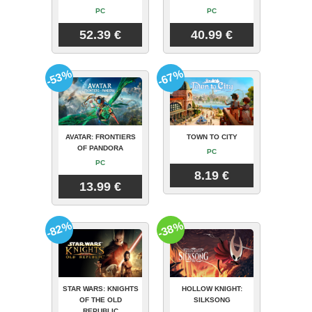
PC
PC
52.39 €
40.99 €
-53%
-67%
AVATAR: FRONTIERS
TOWN TO CITY
OF PANDORA
PC
PC
8.19 €
13.99 €
-82%
-38%
STAR WARS: KNIGHTS
HOLLOW KNIGHT:
OF THE OLD
SILKSONG
REPUBLIC