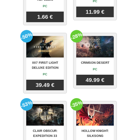
PC
PC
11.99 €
1.66 €
-50%
-28%
007 FIRST LIGHT
CRIMSON DESERT
DELUXE EDITION
PC
PC
49.99 €
39.49 €
-53%
-35%
CLAIR OBSCUR:
HOLLOW KNIGHT:
EXPEDITION 33
SILKSONG