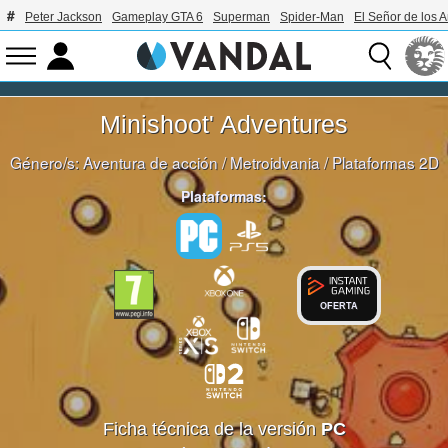
Peter Jackson
Gameplay GTA 6
Superman
Spider-Man
El Señor de los A
Minishoot' Adventures
Género/s:
Aventura de acción
/
Metroidvania
/
Plataformas 2D
Plataformas:
OFERTA
Ficha técnica de la versión
PC