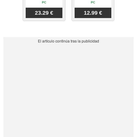
PC
PC
23.29 €
12.99 €