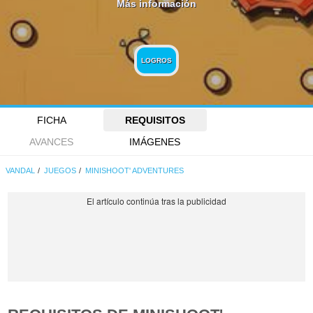
Más información
LOGROS
FICHA
REQUISITOS
AVANCES
IMÁGENES
VANDAL
JUEGOS
MINISHOOT' ADVENTURES