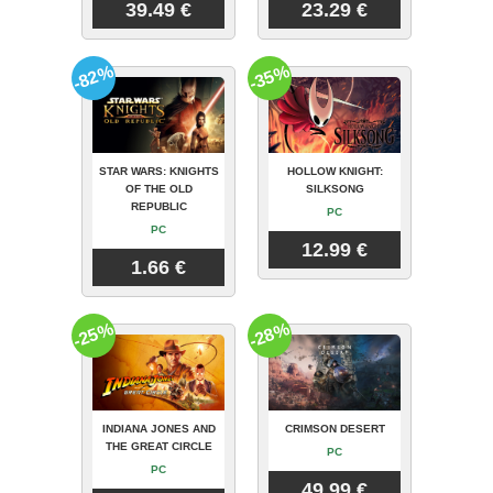
39.49 €
23.29 €
-82%
-35%
STAR WARS: KNIGHTS
HOLLOW KNIGHT:
OF THE OLD
SILKSONG
REPUBLIC
PC
PC
12.99 €
1.66 €
-25%
-28%
INDIANA JONES AND
CRIMSON DESERT
THE GREAT CIRCLE
PC
PC
49.99 €