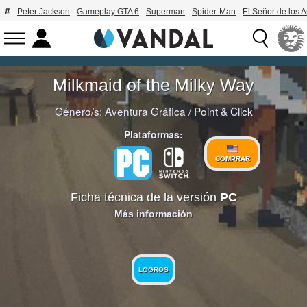
Peter Jackson
Gameplay GTA 6
Superman
Spider-Man
El Señor de los A
Milkmaid of the Milky Way
Género/s:
Aventura Gráfica
/
Point & Click
Plataformas:
COMPRAR
Ficha técnica de la versión
PC
Más información
LOGROS