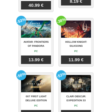
8.19 €
40.99 €
-53%
-38%
AVATAR: FRONTIERS
HOLLOW KNIGHT:
OF PANDORA
SILKSONG
PC
PC
13.99 €
11.99 €
-50%
-53%
007 FIRST LIGHT
CLAIR OBSCUR:
DELUXE EDITION
EXPEDITION 33
PC
PC