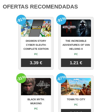
OFERTAS RECOMENDADAS
-91%
-91%
DIGIMON STORY
THE INCREDIBLE
CYBER SLEUTH:
ADVENTURES OF VAN
COMPLETE EDITION
HELSING II
PC
PC
3.39 €
1.21 €
-31%
-67%
BLACK MYTH:
TOWN TO CITY
WUKONG
PC
PC