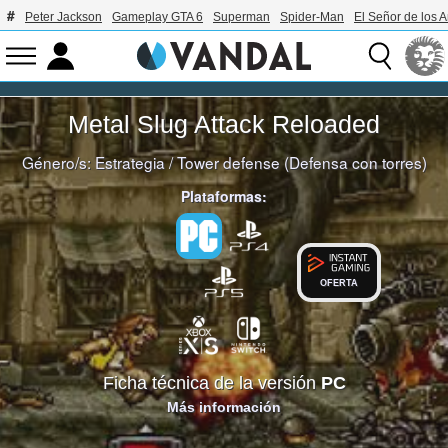
Peter Jackson
Gameplay GTA 6
Superman
Spider-Man
El Señor de los A
Metal Slug Attack Reloaded
Género/s:
Estrategia
/
Tower defense (Defensa con torres)
Plataformas:
OFERTA
Ficha técnica de la versión
PC
Más información