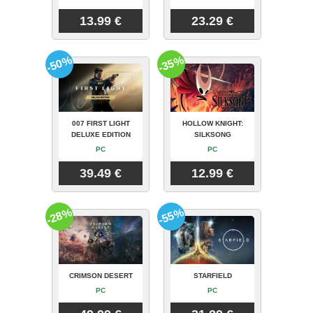
13.99 €
23.29 €
-50%
-35%
007 FIRST LIGHT
HOLLOW KNIGHT:
DELUXE EDITION
SILKSONG
PC
PC
39.49 €
12.99 €
-28%
-55%
CRIMSON DESERT
STARFIELD
PC
PC