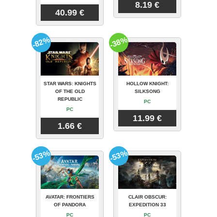
8.19 €
40.99 €
-82%
-38%
STAR WARS: KNIGHTS
HOLLOW KNIGHT:
OF THE OLD
SILKSONG
REPUBLIC
PC
PC
11.99 €
1.66 €
-53%
-53%
AVATAR: FRONTIERS
CLAIR OBSCUR:
OF PANDORA
EXPEDITION 33
PC
PC