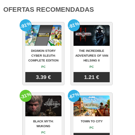
OFERTAS RECOMENDADAS
-91%
-91%
DIGIMON STORY
THE INCREDIBLE
CYBER SLEUTH:
ADVENTURES OF VAN
COMPLETE EDITION
HELSING II
PC
PC
3.39 €
1.21 €
-31%
-67%
BLACK MYTH:
TOWN TO CITY
WUKONG
PC
PC