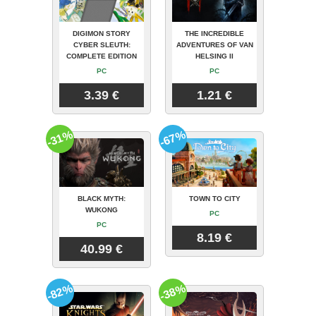
DIGIMON STORY
THE INCREDIBLE
CYBER SLEUTH:
ADVENTURES OF VAN
COMPLETE EDITION
HELSING II
PC
PC
3.39 €
1.21 €
-31%
-67%
BLACK MYTH:
TOWN TO CITY
WUKONG
PC
PC
8.19 €
40.99 €
-82%
-38%