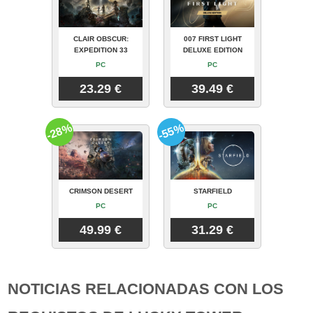
CLAIR OBSCUR:
007 FIRST LIGHT
EXPEDITION 33
DELUXE EDITION
PC
PC
23.29 €
39.49 €
-28%
-55%
CRIMSON DESERT
STARFIELD
PC
PC
49.99 €
31.29 €
NOTICIAS RELACIONADAS CON LOS