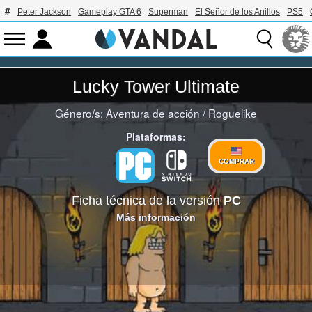
Peter Jackson
Gameplay GTA 6
Superman
El Señor de los Anillos
PS5
Lucky Tower Ultimate
Género/s:
Aventura de acción
/
Roguelike
Plataformas:
COMPRAR
Ficha técnica de la versión
PC
Más información