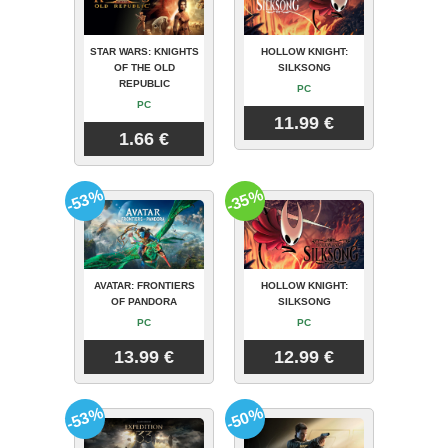
STAR WARS: KNIGHTS
HOLLOW KNIGHT:
OF THE OLD
SILKSONG
REPUBLIC
PC
PC
11.99 €
1.66 €
-53%
-35%
AVATAR: FRONTIERS
HOLLOW KNIGHT:
OF PANDORA
SILKSONG
PC
PC
13.99 €
12.99 €
-53%
-50%