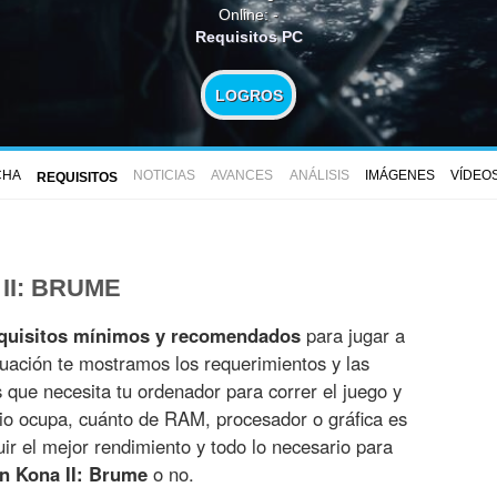
Online: -
Requisitos PC
LOGROS
CHA
NOTICIAS
AVANCES
ANÁLISIS
IMÁGENES
VÍDEO
REQUISITOS
II: BRUME
quisitos mínimos y recomendados
para jugar a
nuación te mostramos los requerimientos y las
es que necesita tu ordenador para correr el juego y
io ocupa, cuánto de RAM, procesador o gráfica es
r el mejor rendimiento y todo lo necesario para
n Kona II: Brume
o no.