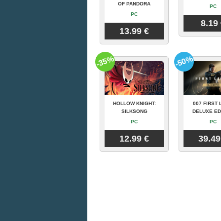
OF PANDORA
PC
PC
8.19
13.99 €
-35%
-50%
HOLLOW KNIGHT:
007 FIRST 
SILKSONG
DELUXE ED
PC
PC
12.99 €
39.49