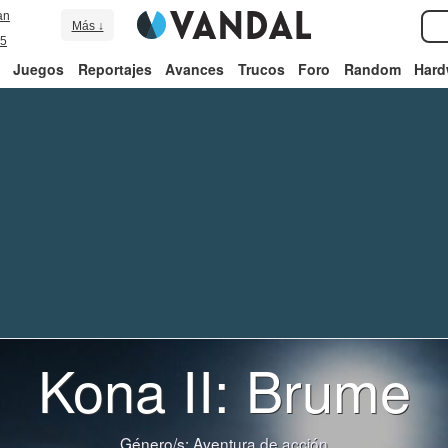
an
Más ↓
5
Juegos
Reportajes
Avances
Trucos
Foro
Random
Hard
Kona II: Brume
Género/s:
Aventura de acción