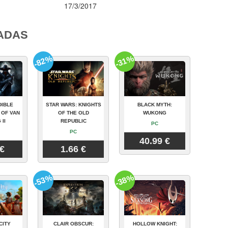
17/3/2017
ADAS
-82%
-31%
DIBLE
STAR WARS: KNIGHTS
BLACK MYTH:
 OF VAN
OF THE OLD
WUKONG
 II
REPUBLIC
PC
PC
40.99 €
 €
1.66 €
-53%
-38%
CITY
CLAIR OBSCUR:
HOLLOW KNIGHT: