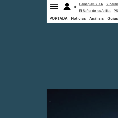
Gameplay GTA 6
Superm
El Señor de los Anillos
PS
PORTADA
Noticias
Análisis
Guías