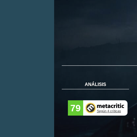
ANÁLISIS
79
Según 4 críticas