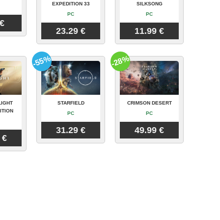
EXPEDITION 33
SILKSONG
PC
PC
 €
23.29 €
11.99 €
-55%
-28%
LIGHT
STARFIELD
CRIMSON DESERT
ITION
PC
PC
31.29 €
49.99 €
 €