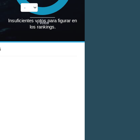
Insuficientes votos para figurar en
1
votos
los rankings.
S