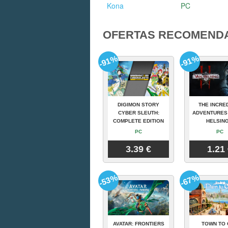
Kona
PC
OFERTAS RECOMEND
-91%
-91%
DIGIMON STORY
THE INCRE
CYBER SLEUTH:
ADVENTURES
COMPLETE EDITION
HELSING
PC
PC
3.39 €
1.21
-53%
-67%
AVATAR: FRONTIERS
TOWN TO 