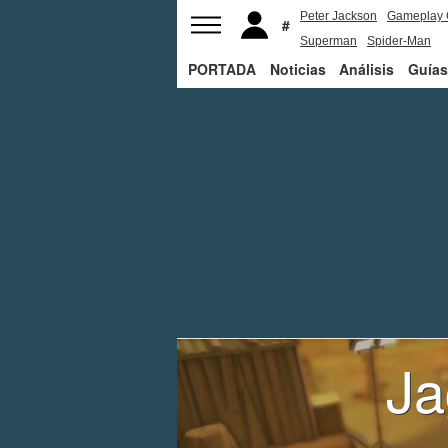
Peter Jackson
Gameplay 
Superman
Spider-Man
PORTADA
Noticias
Análisis
Guías
Ja