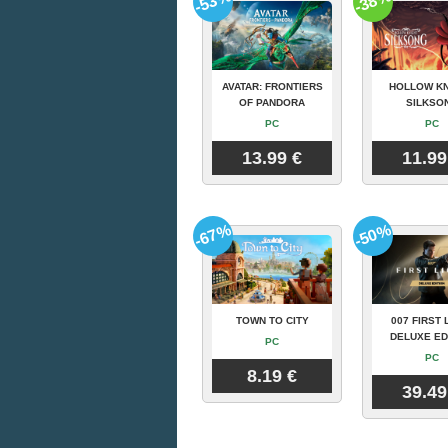
-53%
-38%
AVATAR: FRONTIERS
HOLLOW KN
OF PANDORA
SILKSO
PC
PC
13.99 €
11.99
-67%
-50%
TOWN TO CITY
007 FIRST 
DELUXE ED
PC
PC
8.19 €
39.49