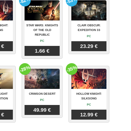
-82%
-53%
IGHT:
STAR WARS: KNIGHTS
CLAIR OBSCUR:
NG
OF THE OLD
EXPEDITION 33
REPUBLIC
PC
PC
 €
23.29 €
1.66 €
-28%
-35%
LIGHT
CRIMSON DESERT
HOLLOW KNIGHT:
ITION
SILKSONG
PC
PC
49.99 €
 €
12.99 €