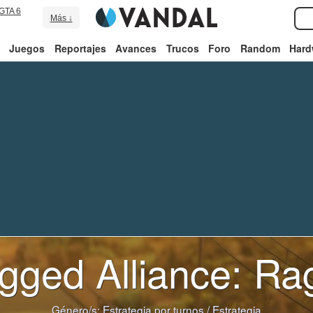
GTA 6
Más ↓
Juegos
Reportajes
Avances
Trucos
Foro
Random
Hard
gged Alliance: Ra
Género/s:
Estrategia por turnos
/
Estrategia