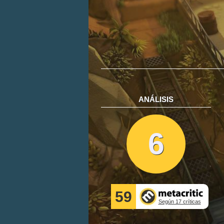
ANÁLISIS
6
59
Según 17 críticas