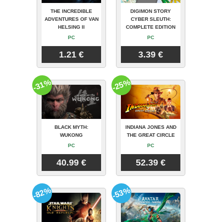
THE INCREDIBLE
DIGIMON STORY
ADVENTURES OF VAN
CYBER SLEUTH:
HELSING II
COMPLETE EDITION
PC
PC
1.21 €
3.39 €
-31%
-25%
BLACK MYTH:
INDIANA JONES AND
WUKONG
THE GREAT CIRCLE
PC
PC
40.99 €
52.39 €
-82%
-53%