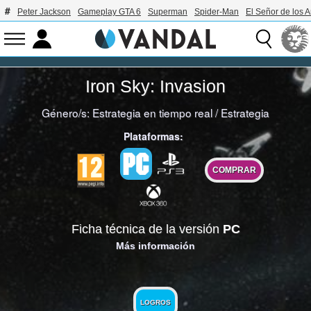
Peter Jackson
Gameplay GTA 6
Superman
Spider-Man
El Señor de los A
Iron Sky: Invasion
Género/s:
Estrategia en tiempo real
/
Estrategia
Plataformas:
COMPRAR
Ficha técnica de la versión
PC
Más información
LOGROS