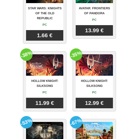
STAR WARS: KNIGHTS
AVATAR: FRONTIERS
OF THE OLD
OF PANDORA
REPUBLIC
PC
PC
13.99 €
1.66 €
-38%
-35%
HOLLOW KNIGHT:
HOLLOW KNIGHT:
SILKSONG
SILKSONG
PC
PC
11.99 €
12.99 €
-53%
-67%