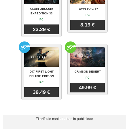
CLAIR OBSCUR:
TOWN TO CITY
EXPEDITION 33
PC
PC
8.19 €
23.29 €
-50%
-28%
007 FIRST LIGHT
CRIMSON DESERT
DELUXE EDITION
PC
PC
49.99 €
39.49 €