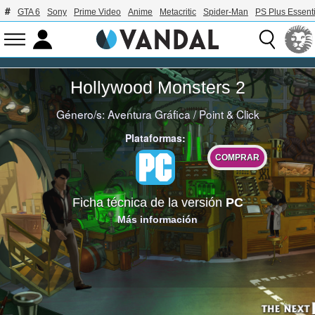
GTA 6
Sony
Prime Video
Anime
Metacritic
Spider-Man
PS Plus Essenti
Hollywood Monsters 2
Género/s:
Aventura Gráfica
/
Point & Click
Plataformas:
COMPRAR
Ficha técnica de la versión
PC
Más información