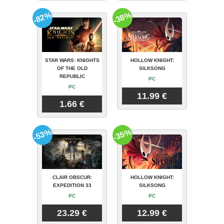
-82%
-38%
STAR WARS: KNIGHTS
HOLLOW KNIGHT:
OF THE OLD
SILKSONG
REPUBLIC
PC
PC
11.99 €
1.66 €
-53%
-35%
CLAIR OBSCUR:
HOLLOW KNIGHT:
EXPEDITION 33
SILKSONG
PC
PC
23.29 €
12.99 €