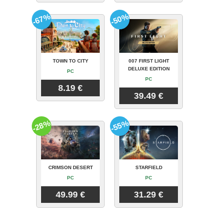
-67%
-50%
TOWN TO CITY
007 FIRST LIGHT
DELUXE EDITION
PC
PC
8.19 €
39.49 €
-28%
-55%
CRIMSON DESERT
STARFIELD
PC
PC
49.99 €
31.29 €