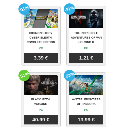
-91%
-91%
DIGIMON STORY
THE INCREDIBLE
CYBER SLEUTH:
ADVENTURES OF VAN
COMPLETE EDITION
HELSING II
PC
PC
3.39 €
1.21 €
-31%
-53%
BLACK MYTH:
AVATAR: FRONTIERS
WUKONG
OF PANDORA
PC
PC
40.99 €
13.99 €