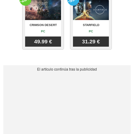
CRIMSON DESERT
STARFIELD
PC
PC
49.99 €
31.29 €