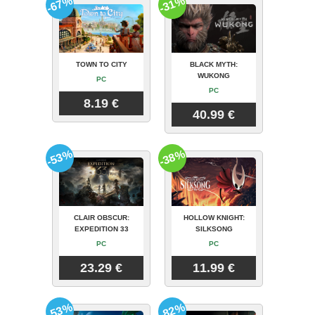
-67%
-31%
TOWN TO CITY
BLACK MYTH:
WUKONG
PC
PC
8.19 €
40.99 €
-53%
-38%
CLAIR OBSCUR:
HOLLOW KNIGHT:
EXPEDITION 33
SILKSONG
PC
PC
23.29 €
11.99 €
-53%
-82%