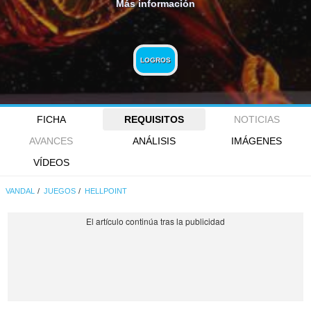
Más información
LOGROS
FICHA
REQUISITOS
NOTICIAS
AVANCES
ANÁLISIS
IMÁGENES
VÍDEOS
VANDAL
JUEGOS
HELLPOINT