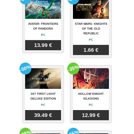
AVATAR: FRONTIERS
STAR WARS: KNIGHTS
OF PANDORA
OF THE OLD
REPUBLIC
PC
PC
13.99 €
1.66 €
-50%
-35%
007 FIRST LIGHT
HOLLOW KNIGHT:
DELUXE EDITION
SILKSONG
PC
PC
39.49 €
12.99 €
-28%
-55%