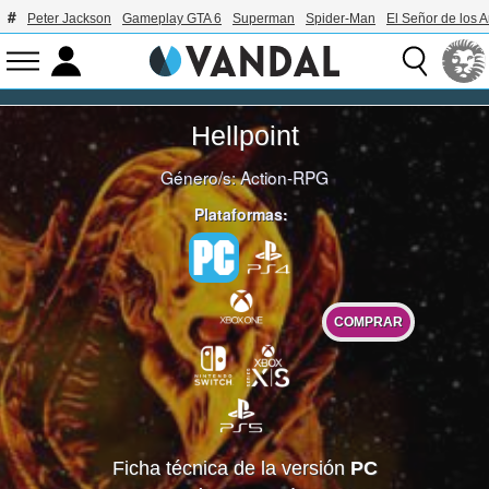
Peter Jackson
Gameplay GTA 6
Superman
Spider-Man
El Señor de los A
Hellpoint
Género/s:
Action-RPG
Plataformas:
COMPRAR
Ficha técnica de la versión
PC