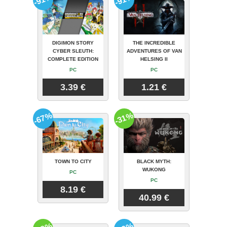
DIGIMON STORY
THE INCREDIBLE
CYBER SLEUTH:
ADVENTURES OF VAN
COMPLETE EDITION
HELSING II
PC
PC
3.39 €
1.21 €
-67%
-31%
TOWN TO CITY
BLACK MYTH:
WUKONG
PC
PC
8.19 €
40.99 €