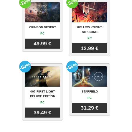
-28%
-35%
CRIMSON DESERT
HOLLOW KNIGHT:
SILKSONG
PC
PC
49.99 €
12.99 €
-50%
-55%
007 FIRST LIGHT
STARFIELD
DELUXE EDITION
PC
PC
31.29 €
39.49 €