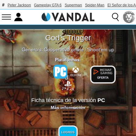
Peter Jackson
Gameplay GTA 6
Superman
Spider-Man
El Señor de los A
God's Trigger
Género/s:
Cooperativo online
/
Shoot'em up
Plataformas:
OFERTA
Ficha técnica de la versión
PC
Más información
LOGROS