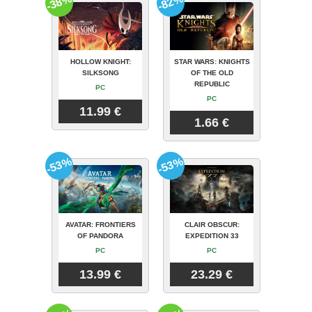
-38%
-82%
HOLLOW KNIGHT:
STAR WARS: KNIGHTS
SILKSONG
OF THE OLD
REPUBLIC
PC
PC
11.99 €
1.66 €
-53%
-53%
AVATAR: FRONTIERS
CLAIR OBSCUR:
OF PANDORA
EXPEDITION 33
PC
PC
13.99 €
23.29 €