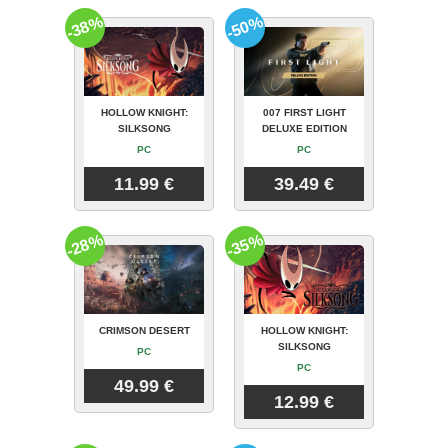
-38%
-50%
HOLLOW KNIGHT:
007 FIRST LIGHT
SILKSONG
DELUXE EDITION
PC
PC
11.99 €
39.49 €
-28%
-35%
CRIMSON DESERT
HOLLOW KNIGHT:
SILKSONG
PC
PC
49.99 €
12.99 €