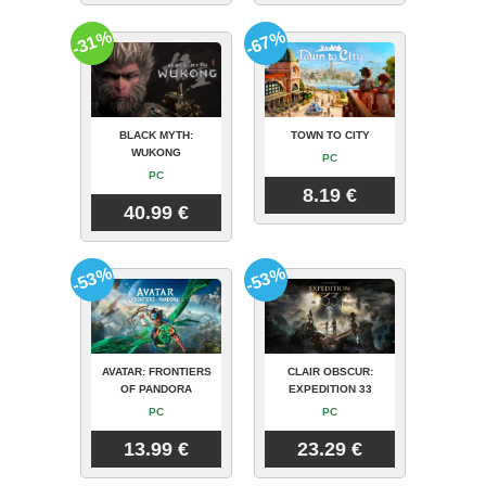
-31%
-67%
BLACK MYTH:
TOWN TO CITY
WUKONG
PC
PC
8.19 €
40.99 €
-53%
-53%
AVATAR: FRONTIERS
CLAIR OBSCUR:
OF PANDORA
EXPEDITION 33
PC
PC
13.99 €
23.29 €