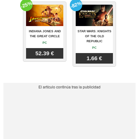
-25%
-82%
INDIANA JONES AND
STAR WARS: KNIGHTS
THE GREAT CIRCLE
OF THE OLD
REPUBLIC
PC
PC
52.39 €
1.66 €