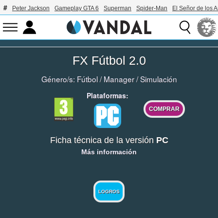
Peter Jackson
Gameplay GTA 6
Superman
Spider-Man
El Señor de los A
FX Fútbol 2.0
Género/s:
Fútbol
/
Manager
/
Simulación
Plataformas:
COMPRAR
Ficha técnica de la versión
PC
Más información
LOGROS