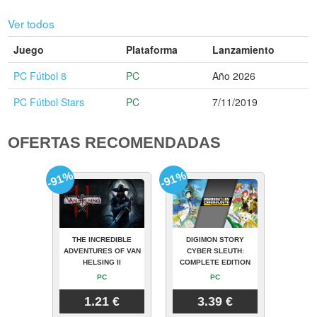
Ver todos
Juego
Plataforma
Lanzamiento
PC Fútbol 8
PC
Año 2026
PC Fútbol Stars
PC
7/11/2019
OFERTAS RECOMENDADAS
-91%
-91%
THE INCREDIBLE
DIGIMON STORY
ADVENTURES OF VAN
CYBER SLEUTH:
HELSING II
COMPLETE EDITION
PC
PC
1.21 €
3.39 €