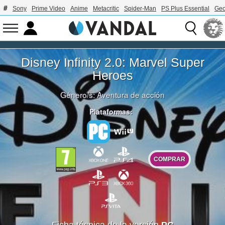
Sony
Prime Video
Anime
Metacritic
Spider-Man
PS Plus Essential
Geo
Disney Infinity 2.0: Marvel Super
Heroes
Género/s:
Aventura de acción
Plataformas:
COMPRAR