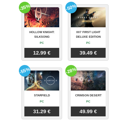
-35%
-50%
HOLLOW KNIGHT:
007 FIRST LIGHT
SILKSONG
DELUXE EDITION
PC
PC
12.99 €
39.49 €
-55%
-28%
STARFIELD
CRIMSON DESERT
PC
PC
31.29 €
49.99 €