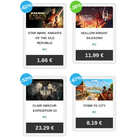
-82%
-38%
STAR WARS: KNIGHTS
HOLLOW KNIGHT:
OF THE OLD
SILKSONG
REPUBLIC
PC
PC
11.99 €
1.66 €
-53%
-67%
CLAIR OBSCUR:
TOWN TO CITY
EXPEDITION 33
PC
PC
8.19 €
23.29 €