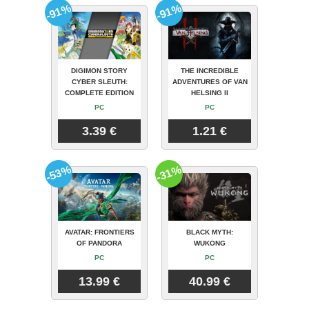
-91%
-91%
DIGIMON STORY
THE INCREDIBLE
CYBER SLEUTH:
ADVENTURES OF VAN
COMPLETE EDITION
HELSING II
PC
PC
3.39 €
1.21 €
-53%
-31%
AVATAR: FRONTIERS
BLACK MYTH:
OF PANDORA
WUKONG
PC
PC
13.99 €
40.99 €