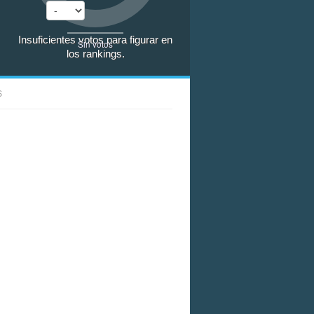
Insuficientes votos para figurar en
Sin votos
los rankings.
S