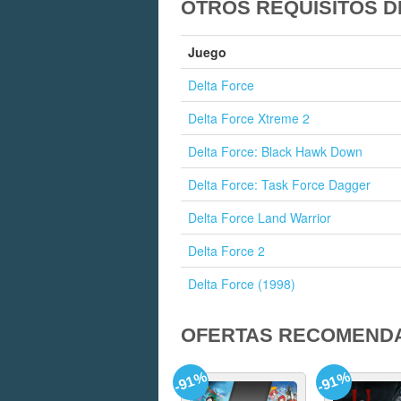
OTROS REQUISITOS D
Juego
Delta Force
Delta Force Xtreme 2
Delta Force: Black Hawk Down
Delta Force: Task Force Dagger
Delta Force Land Warrior
Delta Force 2
Delta Force (1998)
OFERTAS RECOMEND
-91%
-91%