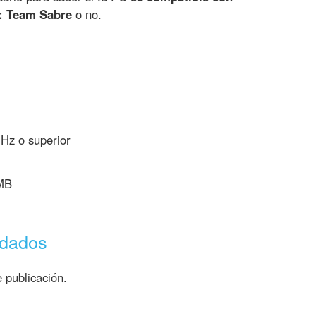
: Team Sabre
o no.
Hz o superior
 MB
ndados
 publicación.