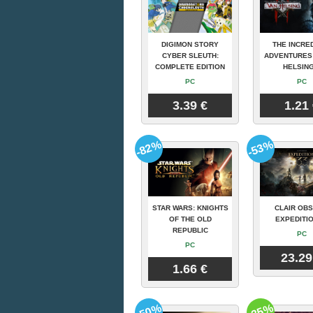
DIGIMON STORY
THE INCRE
CYBER SLEUTH:
ADVENTURES
COMPLETE EDITION
HELSING
PC
PC
3.39 €
1.21
-82%
-53%
STAR WARS: KNIGHTS
CLAIR OBS
OF THE OLD
EXPEDITIO
REPUBLIC
PC
PC
23.29
1.66 €
-50%
-35%