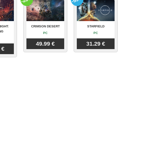
IGHT:
CRIMSON DESERT
STARFIELD
NG
PC
PC
49.99 €
31.29 €
 €