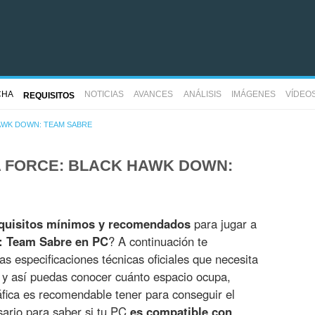
CHA
NOTICIAS
AVANCES
ANÁLISIS
IMÁGENES
VÍDEO
REQUISITOS
AWK DOWN: TEAM SABRE
A FORCE: BLACK HAWK DOWN:
quisitos mínimos y recomendados
para jugar a
: Team Sabre en PC
? A continuación te
s especificaciones técnicas oficiales que necesita
o y así puedas conocer cuánto espacio ocupa,
fica es recomendable tener para conseguir el
sario para saber si tu PC
es compatible con