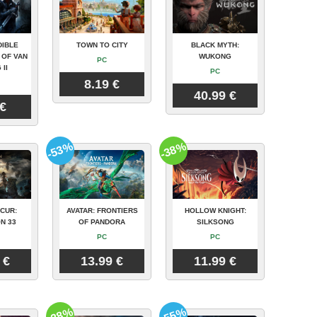
DIBLE
TOWN TO CITY
BLACK MYTH:
 OF VAN
WUKONG
PC
 II
PC
8.19 €
40.99 €
 €
-53%
-38%
CUR:
AVATAR: FRONTIERS
HOLLOW KNIGHT:
N 33
OF PANDORA
SILKSONG
PC
PC
 €
13.99 €
11.99 €
-28%
-55%