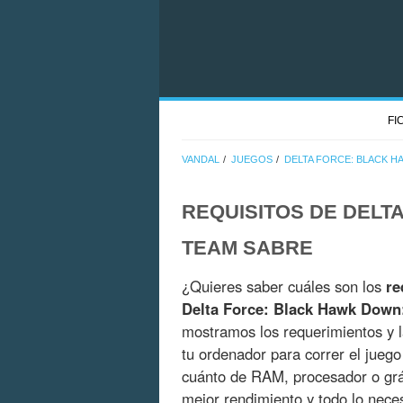
FI
VANDAL
JUEGOS
DELTA FORCE: BLACK H
REQUISITOS DE DELT
TEAM SABRE
¿Quieres saber cuáles son los
re
Delta Force: Black Hawk Down
mostramos los requerimientos y la
tu ordenador para correr el jueg
cuánto de RAM, procesador o grá
mejor rendimiento y todo lo nece