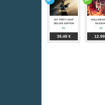
007 FIRST LIGHT
HOLLOW KN
DELUXE EDITION
SILKSO
PC
PC
39.49 €
12.99