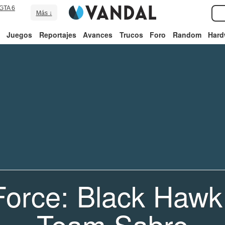
GTA 6
Más ↓
Juegos
Reportajes
Avances
Trucos
Foro
Random
Hard
Force: Black Haw
Team Sabre