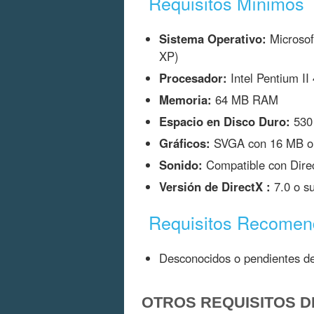
Requisitos Mínimos
Sistema Operativo:
Microso
XP)
Procesador:
Intel Pentium I
Memoria:
64 MB RAM
Espacio en Disco Duro:
530
Gráficos:
SVGA con 16 MB o 
Sonido:
Compatible con Dire
Versión de DirectX :
7.0 o s
Requisitos Recome
Desconocidos o pendientes de
OTROS REQUISITOS D