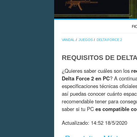
FI
VANDAL
JUEGOS
DELTA FORCE 2
REQUISITOS DE DELTA
¿Quieres saber cuáles son los
re
Delta Force 2 en PC
? A continu
especificaciones técnicas oficial
así puedas conocer cuánto espac
recomendable tener para consegui
saber si tu PC
es compatible co
Actualizado:
14:52 18/5/2020