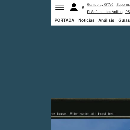
Gameplay GTA 6
Superm
El Señor de los Anillos
PS
PORTADA
Noticias
Análisis
Guías