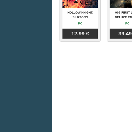
HOLLOW KNIGHT:
007 FIRST 
SILKSONG
DELUXE ED
PC
PC
12.99 €
39.49