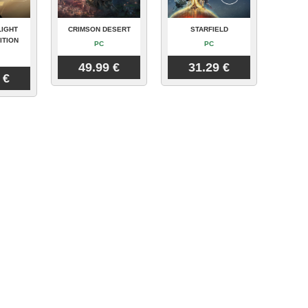
LIGHT
CRIMSON DESERT
STARFIELD
ITION
PC
PC
49.99 €
31.29 €
 €