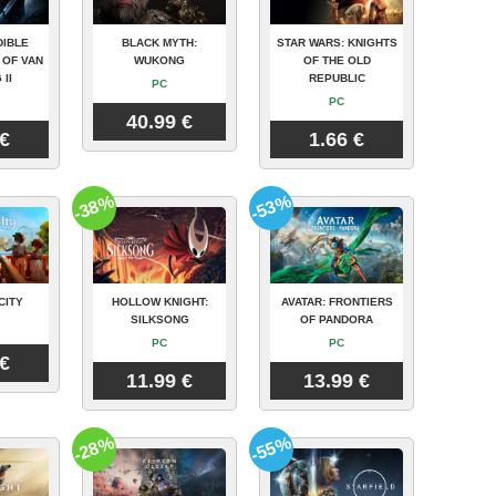
DIBLE
BLACK MYTH:
STAR WARS: KNIGHTS
 OF VAN
WUKONG
OF THE OLD
 II
REPUBLIC
PC
PC
40.99 €
 €
1.66 €
-38%
-53%
CITY
HOLLOW KNIGHT:
AVATAR: FRONTIERS
SILKSONG
OF PANDORA
PC
PC
 €
11.99 €
13.99 €
-28%
-55%