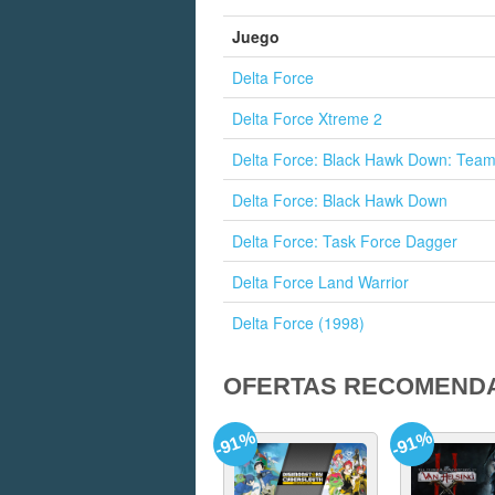
Juego
Delta Force
Delta Force Xtreme 2
Delta Force: Black Hawk Down: Tea
Delta Force: Black Hawk Down
Delta Force: Task Force Dagger
Delta Force Land Warrior
Delta Force (1998)
OFERTAS RECOMEND
-91%
-91%