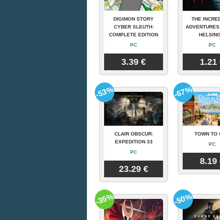
DIGIMON STORY
THE INCRE
CYBER SLEUTH:
ADVENTURES
COMPLETE EDITION
HELSING
PC
PC
3.39 €
1.21
-53%
-67%
CLAIR OBSCUR:
TOWN TO 
EXPEDITION 33
PC
PC
8.19
23.29 €
-35%
-50%