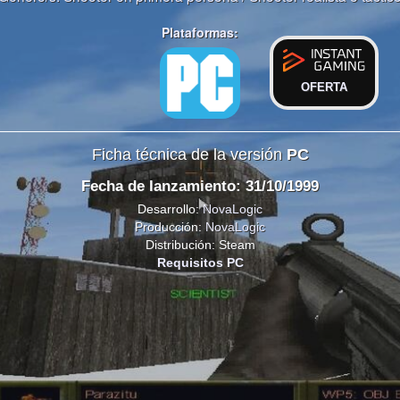
Plataformas:
OFERTA
Ficha técnica de la versión
PC
Fecha de lanzamiento: 31/10/1999
Desarrollo:
NovaLogic
Producción:
NovaLogic
Distribución: Steam
Requisitos PC