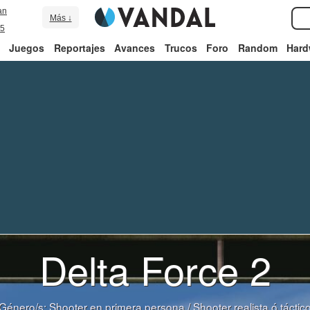
an
Más ↓
5
Juegos
Reportajes
Avances
Trucos
Foro
Random
Hard
Delta Force 2
Género/s:
Shooter en primera persona
/
Shooter realista ó táctic