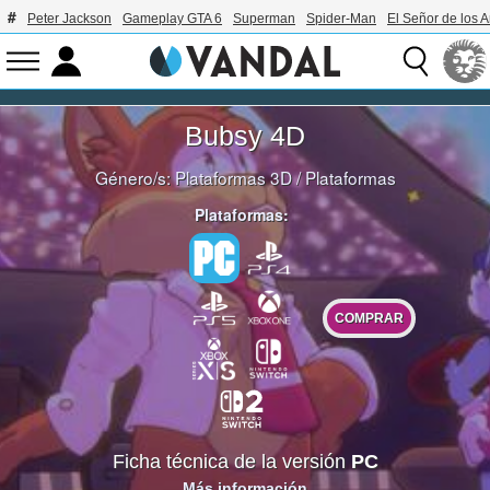
Peter Jackson
Gameplay GTA 6
Superman
Spider-Man
El Señor de los A
Bubsy 4D
Género/s:
Plataformas 3D
/
Plataformas
Plataformas:
COMPRAR
Ficha técnica de la versión
PC
Más información