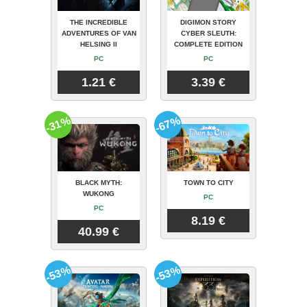
THE INCREDIBLE
DIGIMON STORY
ADVENTURES OF VAN
CYBER SLEUTH:
HELSING II
COMPLETE EDITION
PC
PC
1.21 €
3.39 €
-31%
-67%
BLACK MYTH:
TOWN TO CITY
WUKONG
PC
PC
8.19 €
40.99 €
-53%
-53%