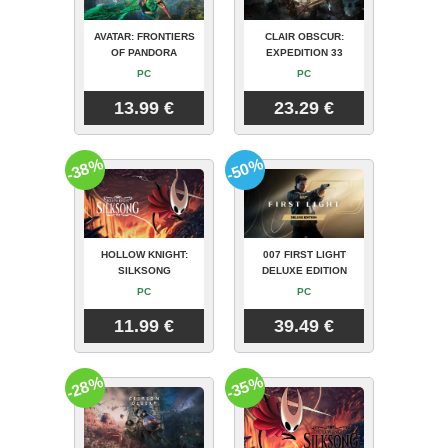
AVATAR: FRONTIERS
CLAIR OBSCUR:
OF PANDORA
EXPEDITION 33
PC
PC
13.99 €
23.29 €
-38%
-50%
HOLLOW KNIGHT:
007 FIRST LIGHT
SILKSONG
DELUXE EDITION
PC
PC
11.99 €
39.49 €
-28%
-35%