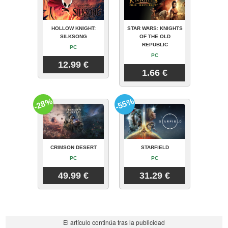
HOLLOW KNIGHT:
STAR WARS: KNIGHTS
SILKSONG
OF THE OLD
REPUBLIC
PC
PC
12.99 €
1.66 €
-28%
-55%
CRIMSON DESERT
STARFIELD
PC
PC
49.99 €
31.29 €