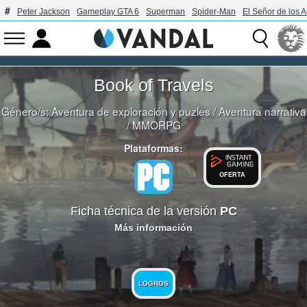
Peter Jackson
Gameplay GTA 6
Superman
Spider-Man
El Señor de los A
Book of Travels
Género/s:
Aventura de exploración y puzles
/
Aventura narrativa
/
MMORPG
Plataformas:
OFERTA
Ficha técnica de la versión
PC
Más información
LOGROS