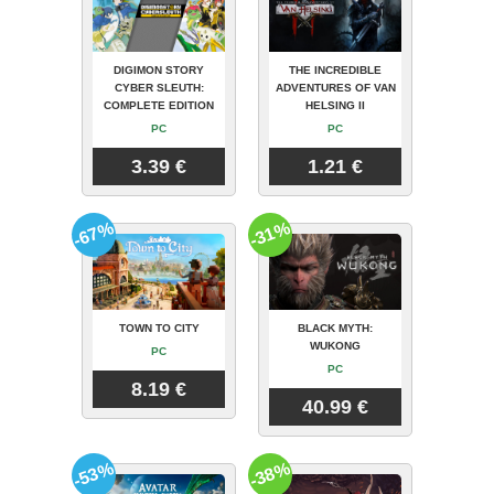
DIGIMON STORY
THE INCREDIBLE
CYBER SLEUTH:
ADVENTURES OF VAN
COMPLETE EDITION
HELSING II
PC
PC
3.39 €
1.21 €
-67%
-31%
TOWN TO CITY
BLACK MYTH:
WUKONG
PC
PC
8.19 €
40.99 €
-53%
-38%