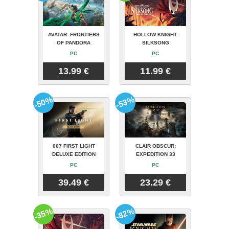
AVATAR: FRONTIERS
HOLLOW KNIGHT:
OF PANDORA
SILKSONG
PC
PC
13.99 €
11.99 €
-50%
-53%
007 FIRST LIGHT
CLAIR OBSCUR:
DELUXE EDITION
EXPEDITION 33
PC
PC
39.49 €
23.29 €
-35%
-82%