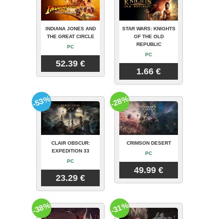
INDIANA JONES AND
STAR WARS: KNIGHTS
THE GREAT CIRCLE
OF THE OLD
REPUBLIC
PC
PC
52.39 €
1.66 €
-53%
-28%
CLAIR OBSCUR:
CRIMSON DESERT
EXPEDITION 33
PC
PC
49.99 €
23.29 €
-38%
-31%