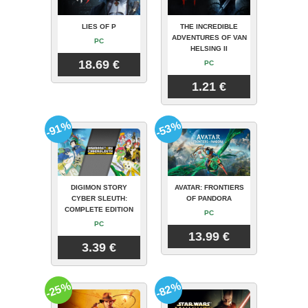
LIES OF P
THE INCREDIBLE
ADVENTURES OF VAN
PC
HELSING II
18.69 €
PC
1.21 €
-91%
-53%
DIGIMON STORY
AVATAR: FRONTIERS
CYBER SLEUTH:
OF PANDORA
COMPLETE EDITION
PC
PC
13.99 €
3.39 €
-25%
-82%