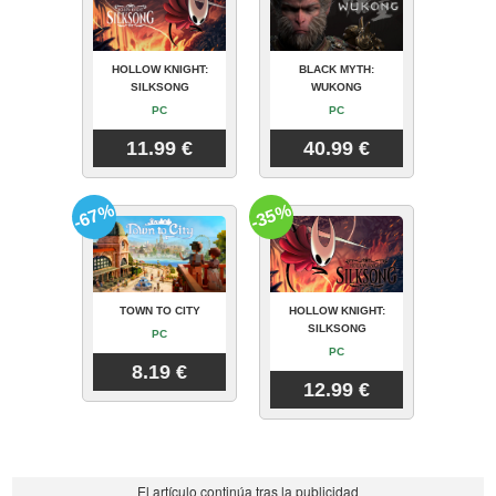
HOLLOW KNIGHT:
BLACK MYTH:
SILKSONG
WUKONG
PC
PC
11.99 €
40.99 €
-67%
-35%
TOWN TO CITY
HOLLOW KNIGHT:
SILKSONG
PC
PC
8.19 €
12.99 €