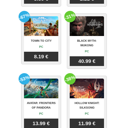
-67%
-31%
TOWN TO CITY
BLACK MYTH:
WUKONG
PC
PC
8.19 €
40.99 €
-53%
-38%
AVATAR: FRONTIERS
HOLLOW KNIGHT:
OF PANDORA
SILKSONG
PC
PC
13.99 €
11.99 €