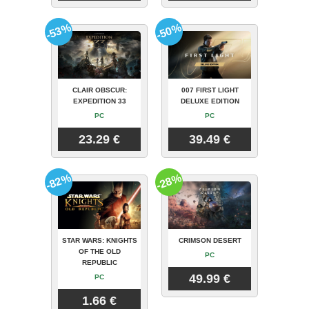
-53%
-50%
CLAIR OBSCUR:
007 FIRST LIGHT
EXPEDITION 33
DELUXE EDITION
PC
PC
23.29 €
39.49 €
-82%
-28%
STAR WARS: KNIGHTS
CRIMSON DESERT
OF THE OLD
PC
REPUBLIC
49.99 €
PC
1.66 €