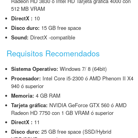
Radeon HD 3830 ó Intel HD Tarjeta gráfica 4000 con
512 MB VRAM
DirectX :
10
Disco duro:
15 GB free space
Sound:
DirectX -compatible
Requisitos Recomendados
Sistema Operativo:
Windows 7/ 8 (64bit)
Procesador:
Intel Core i5-2300 ó AMD Phenom II X4
940 ó superior
Memoria:
4 GB RAM
Tarjeta gráfica:
NVIDIA GeForce GTX 560 ó AMD
Radeon HD 7750 con 1 GB VRAM ó superior
DirectX :
11
Disco duro:
25 GB free space (SSD/Hybrid