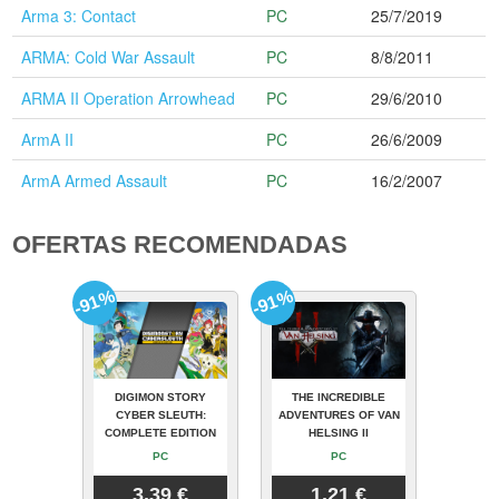
Arma 3: Contact
PC
25/7/2019
ARMA: Cold War Assault
PC
8/8/2011
ARMA II Operation Arrowhead
PC
29/6/2010
ArmA II
PC
26/6/2009
ArmA Armed Assault
PC
16/2/2007
OFERTAS RECOMENDADAS
-91%
-91%
DIGIMON STORY
THE INCREDIBLE
CYBER SLEUTH:
ADVENTURES OF VAN
COMPLETE EDITION
HELSING II
PC
PC
3.39 €
1.21 €