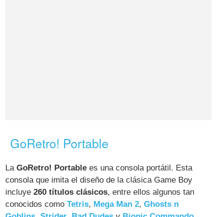
GoRetro! Portable
La
GoRetro! Portable
es una consola portátil. Esta
consola que imita el diseño de la clásica Game Boy
incluye
260 títulos clásicos
, entre ellos algunos tan
conocidos como
Tetris
,
Mega Man 2
,
Ghosts n
Goblins
,
Strider
,
Bad Dudes
y
Bionic Commando
.