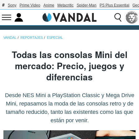
Sony
Prime Video
Anime
Metacritic
Spider-Man
PS Plus Essential
Geo
VANDAL
REPORTAJES
ESPECIAL
Todas las consolas Mini del
mercado: Precio, juegos y
diferencias
Desde NES Mini a PlayStation Classic y Mega Drive
Mini, repasamos la moda de las consolas retro y de
tamaño reducido, tanto las existentes como las que
están por venir.