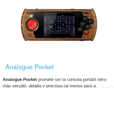
Analogue Pocket
Analogue Pocket
promete ser la consola portátil retro
más versátil, detalla y preciosa (al menos para a
quienes les gusta el diseño minimalista). La máquina de
Analogue es compatible con todos los
cartuchos de
Game Boy, Game Boy Color y Game Boy Advance
,
sin emulación. La pantalla LCD está retroiluminada con