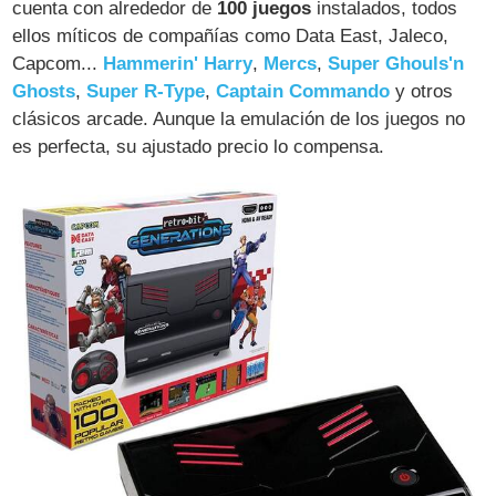
cuenta con alrededor de
100 juegos
instalados, todos
ellos míticos de compañías como Data East, Jaleco,
Capcom...
Hammerin' Harry
,
Mercs
,
Super Ghouls'n
Ghosts
,
Super R-Type
,
Captain Commando
y otros
clásicos arcade. Aunque la emulación de los juegos no
es perfecta, su ajustado precio lo compensa.