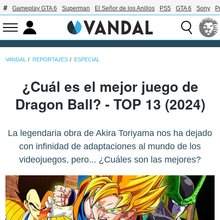
Gameplay GTA 6
Superman
El Señor de los Anillos
PS5
GTA 6
Sony
P
VANDAL
REPORTAJES
ESPECIAL
¿Cuál es el mejor juego de
Dragon Ball? - TOP 13 (2024)
La legendaria obra de Akira Toriyama nos ha dejado
con infinidad de adaptaciones al mundo de los
videojuegos, pero... ¿Cuáles son las mejores?