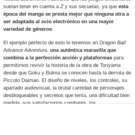
suelan tener en cuenta a
Z
y sus secuelas, ya que
esta
época del manga se presta mejor que ninguna otra a
ser adaptada al ocio electrónico en una mayor
variedad de géneros
.
El ejemplo perfecto de esto lo tenemos en
Dragon Ball
Advance Adventure
,
una auténtica maravilla que
combina a la perfección acción y plataformas
para
permitirnos revivir la historia de la obra de Toriyama
desde que Goku y Bulma se conocen hasta la derrota de
Piccolo Daimao. El diseño de niveles, los controles, su
apartado audiovisual, la brutal cantidad de personajes
desbloqueables y secretos que tenía, una dificultad bien
medida, sus satisfactorios combates, los
enfrentamientos 1 contra 1 en los torneos y jefes
importantes, y lo dinámico y divertido que resultaba su
desarrollo, lo acabaron por convertir en uno de los
juegos más redondos y con más personalidad de todos