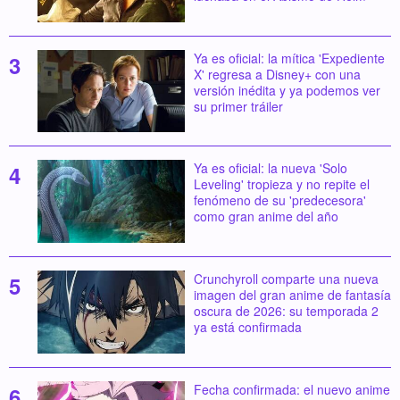
Ya es oficial: la mítica 'Expediente
X' regresa a Disney+ con una
versión inédita y ya podemos ver
su primer tráiler
Ya es oficial: la nueva 'Solo
Leveling' tropieza y no repite el
fenómeno de su 'predecesora'
como gran anime del año
Crunchyroll comparte una nueva
imagen del gran anime de fantasía
oscura de 2026: su temporada 2
ya está confirmada
Fecha confirmada: el nuevo anime