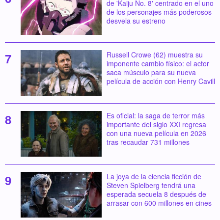
de 'Kaiju No. 8' centrado en el uno
de los personajes más poderosos
desvela su estreno
Russell Crowe (62) muestra su
imponente cambio físico: el actor
saca músculo para su nueva
película de acción con Henry Cavill
Es oficial: la saga de terror más
importante del siglo XXI regresa
con una nueva película en 2026
tras recaudar 731 millones
La joya de la ciencia ficción de
Steven Spielberg tendrá una
esperada secuela 8 después de
arrasar con 600 millones en cines