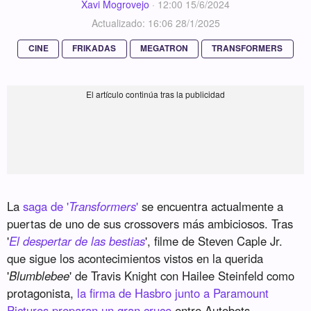
Xavi Mogrovejo
·
12:00 15/6/2024
Actualizado: 16:06 28/1/2025
CINE
FRIKADAS
MEGATRON
TRANSFORMERS
La
saga de '
Transformers
'
se encuentra actualmente a
puertas de uno de sus crossovers más ambiciosos. Tras
'
El despertar de las bestias
', filme de Steven Caple Jr.
que sigue los acontecimientos vistos en la querida
'
Blumblebee
' de Travis Knight con Hailee Steinfeld como
protagonista,
la firma de Hasbro junto a Paramount
Pictures preparan un gran cruce
entre Autobots,