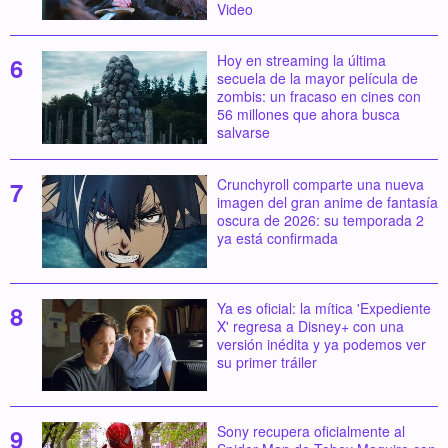
Video
Hoy en streaming la última
secuela de la mayor película de
zombis: un fracaso en cines con
56 millones que ahora busca
salvarse
Crunchyroll comparte una nueva
imagen del gran anime de fantasía
oscura de 2026: su temporada 2
ya está confirmada
Ya es oficial: la mítica 'Expediente
X' regresa a Disney+ con una
versión inédita y ya podemos ver
su primer tráiler
Sony recupera oficialmente al