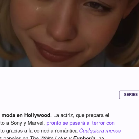
SERIES
e moda en Hollywood
. La actriz, que prepara el
to a Sony y Marvel,
pronto se pasará al terror con
xito gracias a la comedia romántica
Cualquiera menos
us papeles en
The White Lotus y
Euphoria
, ha