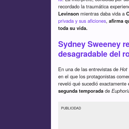
recordado la traumática experienc
Levinson
mientras daba vida a
C
privada y sus aficiones
,
afirma 
toda su vida.
Sydney Sweeney r
desagradable del r
En una de las entrevistas de
Hot
en el que los protagonistas comen
reveló qué sucedió exactamente
segunda temporada
de
Euphori
PUBLICIDAD