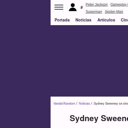
Peter Jackson
Gameplay 
Superman
Spider-Man
Portada
Noticias
Artículos
Cin
Vandal Random
Noticias
Sydney Sweeney se since
Sydney Sweeney