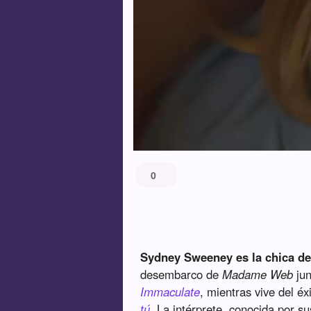
0
Sydney Sweeney es la chica d
desembarco de
Madame Web
jun
Immaculate
, mientras vive del é
tú
. La intérprete, conocida por s