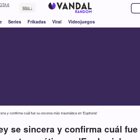
GTA 6
Más ↓
e
Series
Frikadas
Viral
Videojuegos
ra y confirma cuál fue su escena más traumática en 'Euphoria'
 se sincera y confirma cuál fu