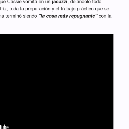
que Cassie vomita en un
jacuzzi
, dejándolo todo
riz, toda la preparación y el trabajo práctico que se
ena terminó siendo
"la cosa más repugnante"
con la