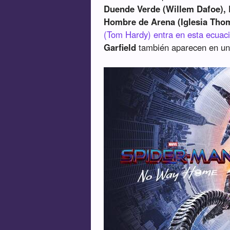
Duende Verde (Willem Dafoe), E
Hombre de Arena (Iglesia Tho
(Tom Hardy) entra en esta ecuac
Garfield
también aparecen en un