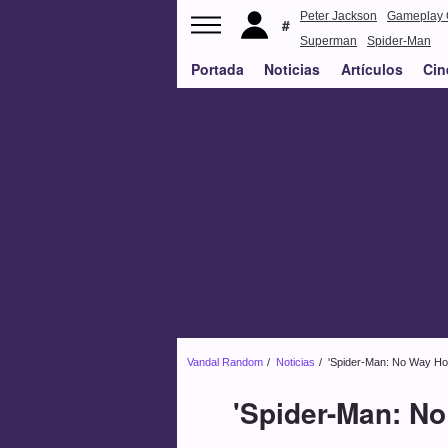
Peter Jackson
Gameplay 
Superman
Spider-Man
Portada
Noticias
Artículos
Cin
Vandal Random
Noticias
'Spider-Man: No Way Hom
'Spider-Man: N