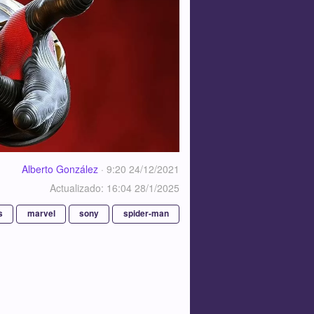
Alberto González
·
9:20 24/12/2021
Actualizado: 16:04 28/1/2025
s
marvel
sony
spider-man