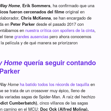
 Way Home
,
Erik Sommers
, ha confirmado que una
cos fueron cercenados del filme
original en
colaborador,
Chris McKenna
, se han encargado de
ada en
Peter Parker
desde el pasado 2017 con
entábamos en
nuestra crítica con spoilers de la cinta
,
el tiene
grandes ausencias
pero ahora conocemos
a película y de qué manera se priorizaron
ay Home
quería seguir contando
 Parker
Way Home
ha batido todos los récords de taquilla
en
ue se trata de un crossover muy épico, lleno de
ás variadas sagas de Spider-Man. A raíz del hechizo
edict Cumberbatch)
, cinco villanos de las sagas
ren camino en el MCU:
Doc Ock (Alfred Molina),