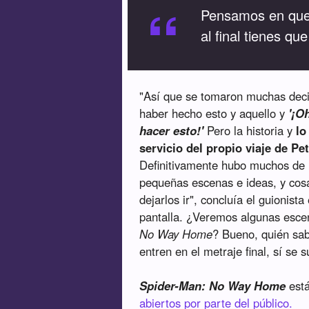
“
Pensamos en que l
al final tienes qu
"Así que se tomaron muchas deci
haber hecho esto y aquello y
'¡O
hacer esto!'
Pero la historia y
lo
servicio del propio viaje de Pe
Definitivamente hubo muchos de
pequeñas escenas e ideas, y cos
dejarlos ir", concluía el guionist
pantalla. ¿Veremos algunas escen
No Way Home
? Bueno, quién sab
entren en el metraje final, sí se
Spider-Man: No Way Home
está
abiertos por parte del público.