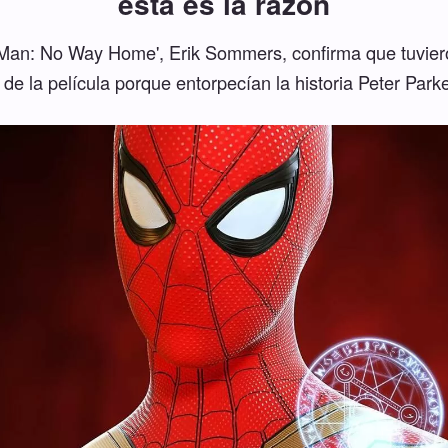
esta es la razón
r-Man: No Way Home', Erik Sommers, confirma que tuvie
e la película porque entorpecían la historia Peter Park