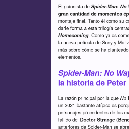
El guionista de
Spider-Man: No
gran cantidad de momentos épi
montaje final. Tanto él como su 
darle forma a esta trilogía centr
Homecoming
. Como ya os com
la nueva película de Sony y Marv
más sobre cómo se ha planteado l
elementos.
Spider-Man: No W
la historia de Peter
La razón principal por la que
No 
un 2021 bastante atípico es porq
personajes procedentes de las m
fallido del
Doctor Strange (Ben
anteriores de Spider-Man se ab