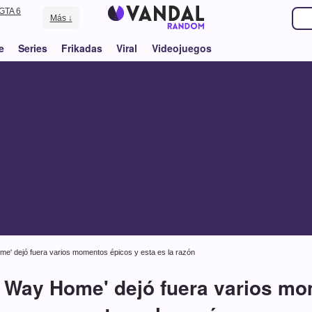
GTA 6
Más ↓
e
Series
Frikadas
Viral
Videojuegos
e' dejó fuera varios momentos épicos y esta es la razón
o Way Home' dejó fuera varios mo