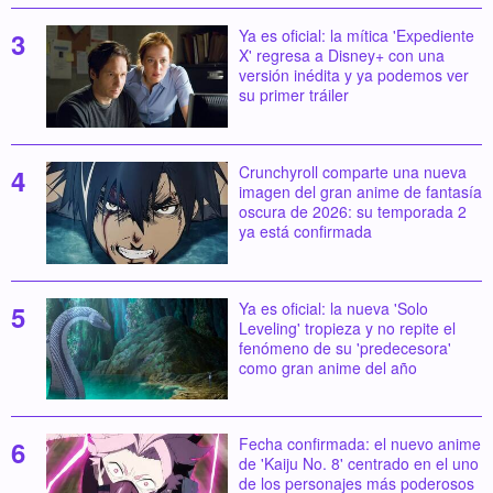
Ya es oficial: la mítica 'Expediente
X' regresa a Disney+ con una
versión inédita y ya podemos ver
su primer tráiler
Crunchyroll comparte una nueva
imagen del gran anime de fantasía
oscura de 2026: su temporada 2
ya está confirmada
Ya es oficial: la nueva 'Solo
Leveling' tropieza y no repite el
fenómeno de su 'predecesora'
como gran anime del año
Fecha confirmada: el nuevo anime
de 'Kaiju No. 8' centrado en el uno
de los personajes más poderosos