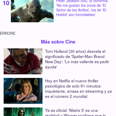
Peter Jackson (64), lo confirma:
'No me gustan los orcos de 'El
Señor de los Anillos', los de 'El
Hobbit' son formidables'
ERRORE
Más sobre Cine
Tom Holland (30 años) desvela el
significado de 'Spider-Man Brand
New Day': 'Lo más valiente es pedir
ayuda'
Hoy en Netflix el nuevo thriller
psicológico de solo 91 minutos:
inquietante, arrasa en streaming y ya
es el número 2 mundial
Ya es oficial: 'Matrix 5' es una
realidad y Warner confirma que la