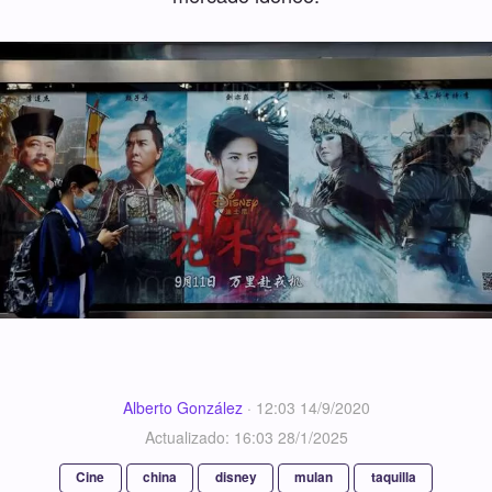
Alberto González
·
12:03 14/9/2020
Actualizado: 16:03 28/1/2025
Cine
china
disney
mulan
taquilla