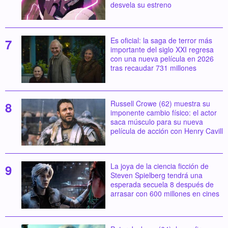
desvela su estreno
Es oficial: la saga de terror más
importante del siglo XXI regresa
con una nueva película en 2026
tras recaudar 731 millones
Russell Crowe (62) muestra su
imponente cambio físico: el actor
saca músculo para su nueva
película de acción con Henry Cavill
La joya de la ciencia ficción de
Steven Spielberg tendrá una
esperada secuela 8 después de
arrasar con 600 millones en cines