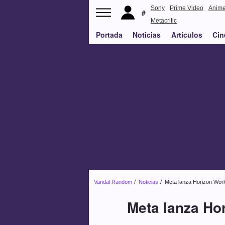
Sony
Prime Video
Anim
Metacritic
Portada
Noticias
Artículos
Cin
Vandal Random
Noticias
Meta lanza Horizon Worl
Meta lanza Ho