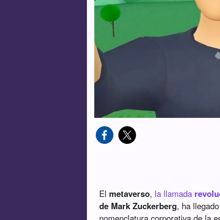
El
metaverso
,
la llamada
revolu
de Mark Zuckerberg
, ha llegad
nomenclatura corporativa de la 