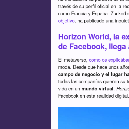
través de su perfil oficial en la r
como Francia y España. Zuckerb
objetivo
, ha publicado una inquie
Horizon World, la e
de Facebook, llega
El metaverso,
como os explicába
moda. Desde que hace unos año
campo de negocio y el lugar hac
todas las compañías quieren su t
vida en un
mundo virtual
.
Horiz
Facebook en esta realidad digital