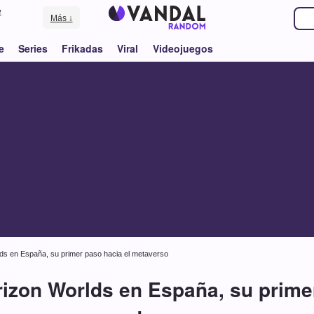
e
Más ↓
e
Series
Frikadas
Viral
Videojuegos
ds en España, su primer paso hacia el metaverso
rizon Worlds en España, su primer