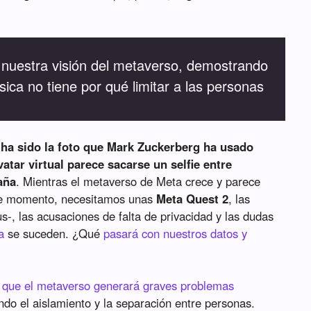
 nuestra visión del metaverso, demostrando
ísica no tiene por qué limitar a las personas
 ha sido la foto que Mark Zuckerberg ha usado
vatar virtual parece sacarse un selfie entre
aña
. Mientras el metaverso de Meta crece y parece
 -de momento, necesitamos unas
Meta Quest 2
, las
us-, las acusaciones de falta de privacidad y las dudas
a
se suceden. ¿Qué
pasará con nuestros datos y
n
que el metaverso generará graves problemas
do el aislamiento y la separación entre personas.