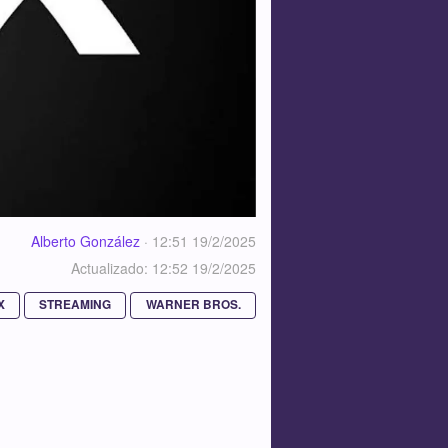
Alberto González
·
12:51 19/2/2025
Actualizado: 12:52 19/2/2025
X
STREAMING
WARNER BROS.