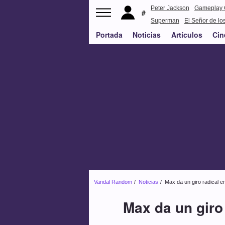
Peter Jackson
Gameplay 
Superman
El Señor de los
Portada
Noticias
Artículos
Cin
Vandal Random
Noticias
Max da un giro radical e
Max da un giro