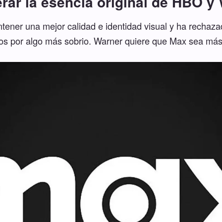
rar la esencia original de HBO y
ener una mejor calidad e identidad visual y ha rechaza
ños por algo más sobrio. Warner quiere que Max sea m