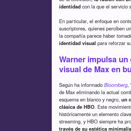
identidad
con la que el servicio 
En particular, el enfoque en con
suscriptores, quienes perciben u
la compañía parece haber tomad
identidad visual
para reforzar su
Warner impulsa un g
visual de Max en b
Según ha informado
Bloomberg
,
de Max eliminando la actual comb
esquema en blanco y negro,
un 
clásica de HBO
. Este movimiento
históricamente un elemento clave
streaming, y HBO siempre ha pr
través de su estética minimalis