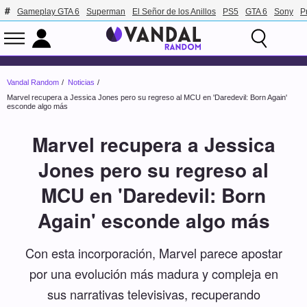
Gameplay GTA 6
Superman
El Señor de los Anillos
PS5
GTA 6
Sony
P
Vandal Random
Noticias
Marvel recupera a Jessica Jones pero su regreso al MCU en 'Daredevil: Born Again'
esconde algo más
Marvel recupera a Jessica
Jones pero su regreso al
MCU en 'Daredevil: Born
Again' esconde algo más
Con esta incorporación, Marvel parece apostar
por una evolución más madura y compleja en
sus narrativas televisivas, recuperando