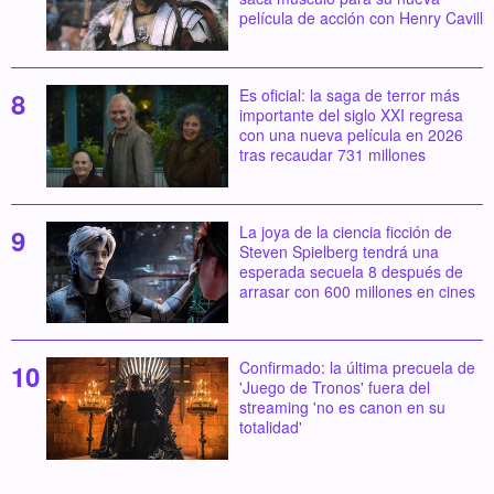
película de acción con Henry Cavill
Es oficial: la saga de terror más
importante del siglo XXI regresa
con una nueva película en 2026
tras recaudar 731 millones
La joya de la ciencia ficción de
Steven Spielberg tendrá una
esperada secuela 8 después de
arrasar con 600 millones en cines
Confirmado: la última precuela de
'Juego de Tronos' fuera del
streaming 'no es canon en su
totalidad'