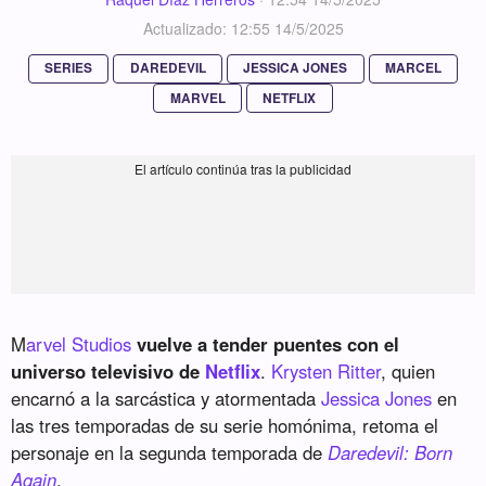
Actualizado: 12:55 14/5/2025
SERIES
DAREDEVIL
JESSICA JONES
MARCEL
MARVEL
NETFLIX
M
arvel Studios
vuelve a tender puentes con el
universo televisivo de
Netflix
.
Krysten Ritter
, quien
encarnó a la sarcástica y atormentada
Jessica Jones
en
las tres temporadas de su serie homónima, retoma el
personaje en la segunda temporada de
Daredevil: Born
Again
.