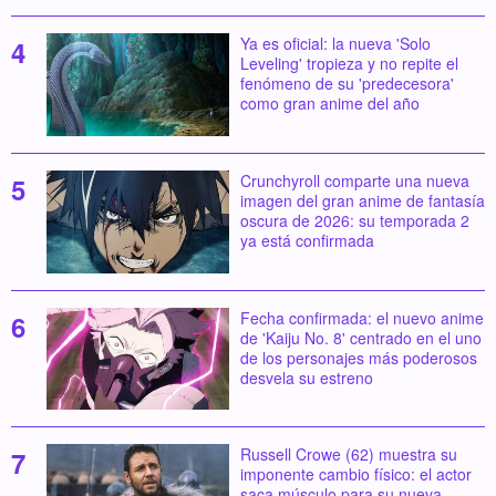
Ya es oficial: la nueva 'Solo
Leveling' tropieza y no repite el
fenómeno de su 'predecesora'
como gran anime del año
Crunchyroll comparte una nueva
imagen del gran anime de fantasía
oscura de 2026: su temporada 2
ya está confirmada
Fecha confirmada: el nuevo anime
de 'Kaiju No. 8' centrado en el uno
de los personajes más poderosos
desvela su estreno
Russell Crowe (62) muestra su
imponente cambio físico: el actor
saca músculo para su nueva