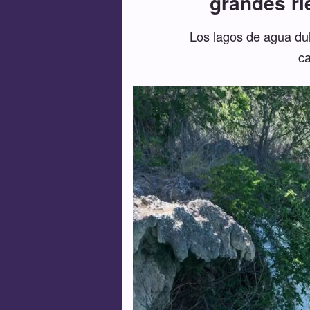
grandes ri
Los lagos de agua dul
ca