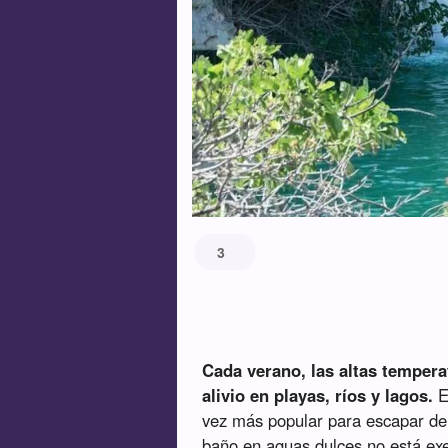
3
Cada verano, las altas temper
alivio en playas, ríos y lagos.
E
vez más popular para escapar d
baño en aguas dulces no está exe