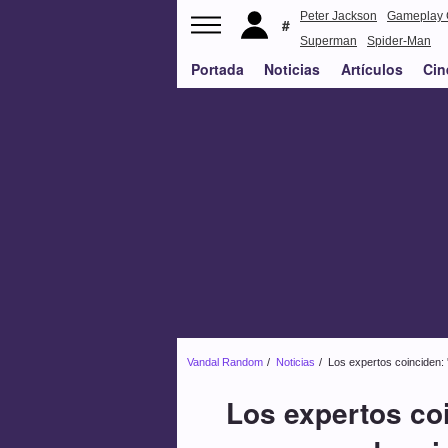
Peter Jackson
Gameplay 
Superman
Spider-Man
Portada
Noticias
Artículos
Cin
Vandal Random
Noticias
Los expertos coinciden:
Los expertos co