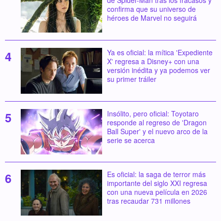
de Spider-Man tras los fracasos y
confirma que su universo de
héroes de Marvel no seguirá
Ya es oficial: la mítica 'Expediente
X' regresa a Disney+ con una
versión inédita y ya podemos ver
su primer tráiler
Insólito, pero oficial: Toyotaro
responde al regreso de 'Dragon
Ball Super' y el nuevo arco de la
serie se acerca
Es oficial: la saga de terror más
importante del siglo XXI regresa
con una nueva película en 2026
tras recaudar 731 millones