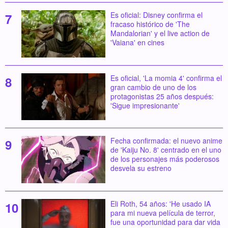
Es oficial: Disney confirma el
fracaso histórico de 'The
Mandalorian' y el live action de
'Vaiana' en cines
Es oficial, 'La momia 4' confirma el
gran cambio de uno de los
protagonistas 25 años después:
'Sigue impresionante'
Fecha confirmada: el nuevo anime
de 'Kaiju No. 8' centrado en el uno
de los personajes más poderosos
desvela su estreno
Eli Roth, 54 años: 'He usado IA
para mi nueva película de terror,
fue una oportunidad para dar vida