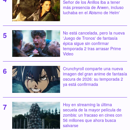
Señor de los Anillos iba a tener
más presencia de Arwen, incluso
luchaba en el Abismo de Helm'
No está cancelada, pero la nueva
'Juego de Tronos' de fantasía
épica sigue sin confirmar
temporada 2 tras arrasar Prime
Video
Crunchyroll comparte una nueva
imagen del gran anime de fantasía
oscura de 2026: su temporada 2
ya está confirmada
Hoy en streaming la última
secuela de la mayor película de
zombis: un fracaso en cines con
56 millones que ahora busca
salvarse