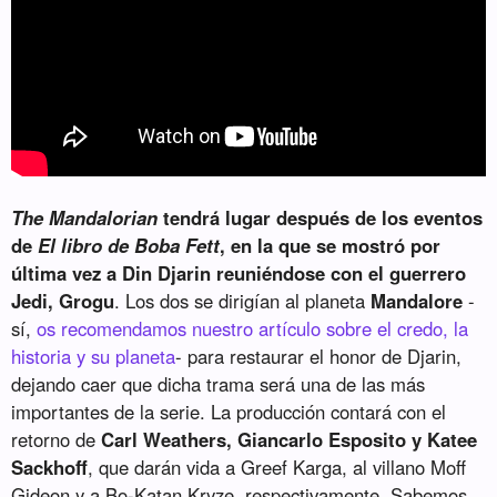
The Mandalorian
tendrá lugar después de los eventos
de
El libro de Boba Fett
, en la que se mostró por
última vez a Din Djarin reuniéndose con el guerrero
Jedi, Grogu
. Los dos se dirigían al planeta
Mandalore
-
sí,
os recomendamos nuestro artículo sobre el credo, la
historia y su planeta
- para restaurar el honor de Djarin,
dejando caer que dicha trama será una de las más
importantes de la serie. La producción contará con el
retorno de
Carl Weathers, Giancarlo Esposito y Katee
Sackhoff
, que darán vida a Greef Karga, al villano Moff
Gideon y a Bo-Katan Kryze, respectivamente. Sabemos