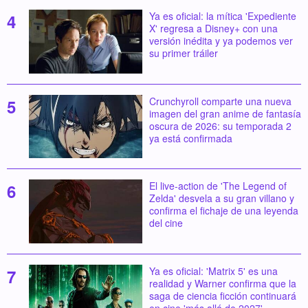
Ya es oficial: la mítica 'Expediente
X' regresa a Disney+ con una
versión inédita y ya podemos ver
su primer tráiler
Crunchyroll comparte una nueva
imagen del gran anime de fantasía
oscura de 2026: su temporada 2
ya está confirmada
El live-action de 'The Legend of
Zelda' desvela a su gran villano y
confirma el fichaje de una leyenda
del cine
Ya es oficial: 'Matrix 5' es una
realidad y Warner confirma que la
saga de ciencia ficción continuará