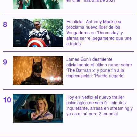
en cine 'más allá de 2027'
Es oficial: Anthony Mackie se
proclama nuevo líder de los
Vengadores en 'Doomsday' y
afirma ser 'el pegamento que une
a todos'
James Gunn desmiente
oficialmente el último rumor sobre
'The Batman 2' y pone fin a la
especulación: 'Puedo negarlo'
Hoy en Netflix el nuevo thriller
psicológico de solo 91 minutos:
inquietante, arrasa en streaming y
ya es el número 2 mundial