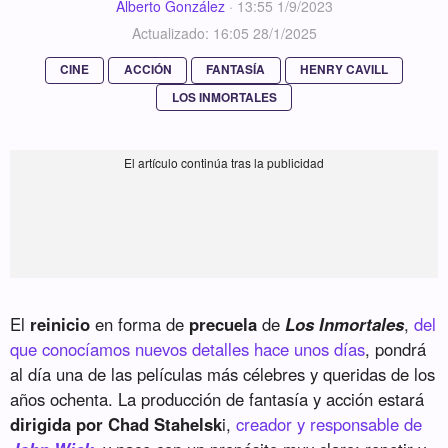
Alberto González
·
13:55 1/9/2023
Actualizado: 16:05 28/1/2025
CINE
ACCIÓN
FANTASÍA
HENRY CAVILL
LOS INMORTALES
El
reinicio
en forma de
precuela
de
Los Inmortales
,
del
que conocíamos nuevos detalles hace unos días
, pondrá
al día una de las películas más célebres y queridas de los
años ochenta. La producción de fantasía y acción estará
dirigida por Chad Stahelsk
i,
creador y responsable de