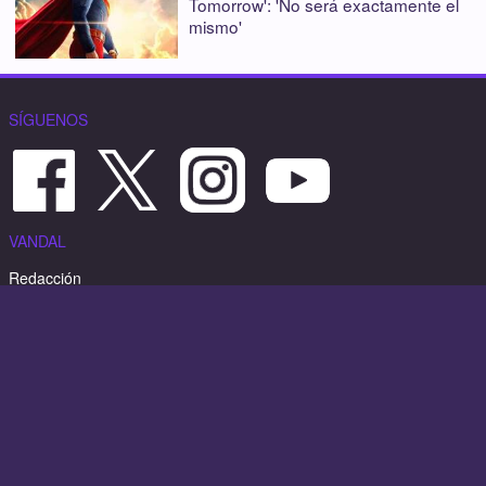
Tomorrow': 'No será exactamente el
mismo'
SÍGUENOS
VANDAL
Redacción
Contactar
Aviso legal
Política de cookies
Publicidad / Advertising
Copyright Vandal 1997-2024 - Prohibida la reproducción total o
parcial de estos contenidos sin el permiso expreso de los autores.