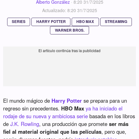
Alberto González
·
8:20 31/7/2025
Actualizado: 8:20 31/7/2025
SERIES
HARRY POTTER
HBO MAX
STREAMING
WARNER BROS.
El mundo mágico de
Harry Potter
se prepara para un
regreso sin precedentes.
HBO Max
ya ha iniciado el
rodaje de su nueva y ambiciosa serie
basada en los libros
de
J.K. Rowling
, una producción que promete
ser más
fiel al material original que las películas
, pero que,