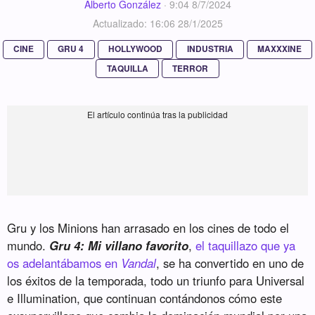
Alberto González
·
9:04 8/7/2024
Actualizado: 16:06 28/1/2025
CINE
GRU 4
HOLLYWOOD
INDUSTRIA
MAXXXINE
TAQUILLA
TERROR
Gru y los Minions han arrasado en los cines de todo el
mundo.
Gru 4: Mi villano favorito
,
el taquillazo que ya
os adelantábamos en
Vandal
, se ha convertido en uno de
los éxitos de la temporada, todo un triunfo para Universal
e Illumination, que continuan contándonos cómo este