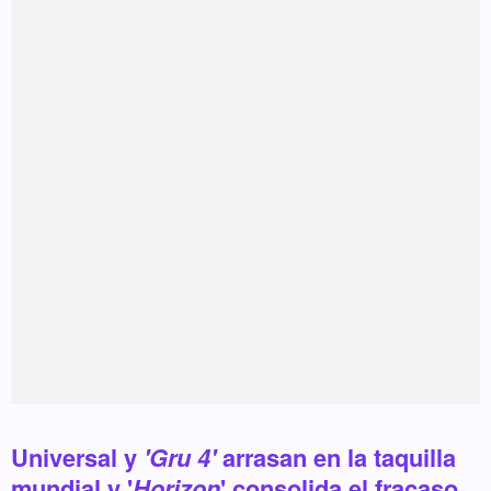
Universal y
'Gru 4'
arrasan en la taquilla
mundial y '
Horizon
' consolida el fracaso