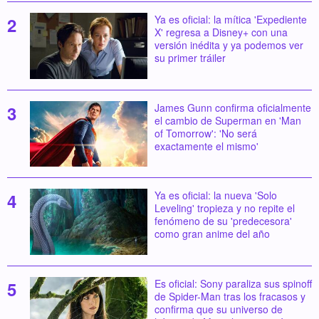
Ya es oficial: la mítica 'Expediente
X' regresa a Disney+ con una
versión inédita y ya podemos ver
su primer tráiler
James Gunn confirma oficialmente
el cambio de Superman en 'Man
of Tomorrow': 'No será
exactamente el mismo'
Ya es oficial: la nueva 'Solo
Leveling' tropieza y no repite el
fenómeno de su 'predecesora'
como gran anime del año
Es oficial: Sony paraliza sus spinoff
de Spider-Man tras los fracasos y
confirma que su universo de