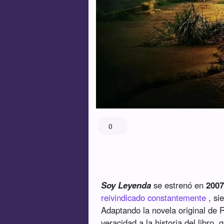
0
Soy Leyenda
se estrenó en
200
reivindicado constantemente
, si
Adaptando la novela original de R
veracidad a la historia del libro