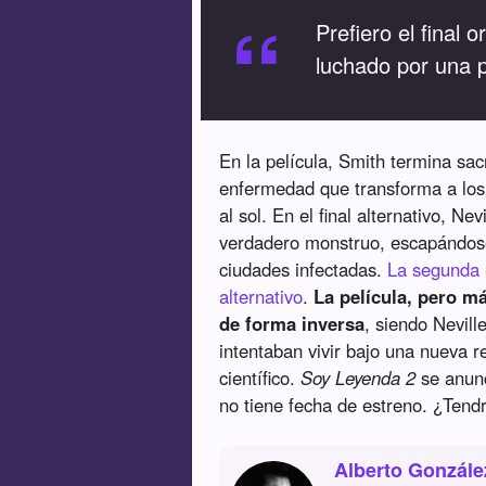
“
Prefiero el final 
luchado por una p
En la película, Smith termina sac
enfermedad que transforma a los
al sol. En el final alternativo, Ne
verdadero monstruo, escapándose
ciudades infectadas.
La segunda p
alternativo
.
La película, pero má
de forma inversa
, siendo Nevill
intentaban vivir bajo una nueva 
científico.
Soy Leyenda 2
se anunc
no tiene fecha de estreno. ¿Tend
Alberto Gonzále