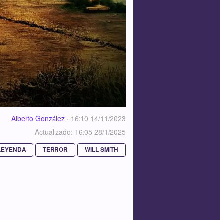
Alberto González
·
16:10 14/11/2023
Actualizado: 16:05 28/1/2025
LEYENDA
TERROR
WILL SMITH