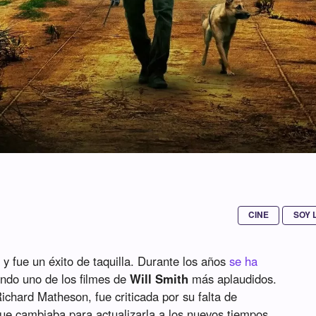
CINE
SOY 
7
y fue un éxito de taquilla. Durante los años
se ha
endo uno de los filmes de
Will Smith
más aplaudidos.
ichard Matheson, fue criticada por su falta de
, que cambiaba para actualizarla a los nuevos tiempos.