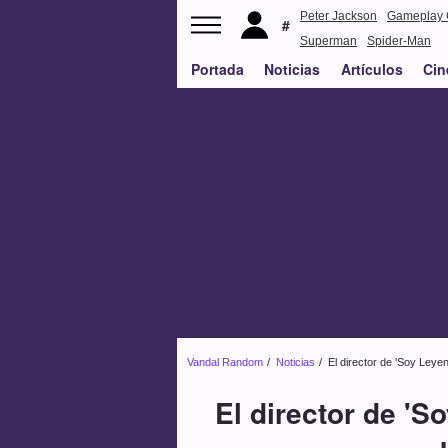
Peter Jackson
Gameplay 
Superman
Spider-Man
Portada
Noticias
Artículos
Cin
Vandal Random
Noticias
El director de 'Soy Leyen
El director de 'S