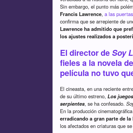
Sin embargo, el punto más polémico
Francis Lawrence
,
a las puertas
confirma que se arrepiente de uno
Lawrence ha admitido que prefie
los ajustes realizados a poster
El director de
Soy 
fieles a la novela 
película no tuvo que
El cineasta, en una reciente entr
de su último estreno,
Los juegos
serpientes
, se ha confesado.
So
En la producción cinematográfica
erradicando a gran parte de l
los afectados en criaturas que se