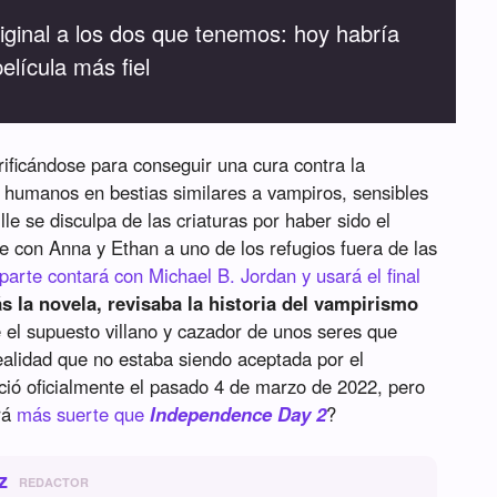
original a los dos que tenemos: hoy habría
elícula más fiel
rificándose para conseguir una cura contra la
 humanos en bestias similares a vampiros, sensibles
ville se disculpa de las criaturas por haber sido el
 con Anna y Ethan a uno de los refugios fuera de las
arte contará con Michael B. Jordan y usará el final
s la novela, revisaba la historia del vampirismo
e el supuesto villano y cazador de unos seres que
realidad que no estaba siendo aceptada por el
ió oficialmente el pasado 4 de marzo de 2022, pero
rá
más suerte que
Independence Day 2
?
z
REDACTOR