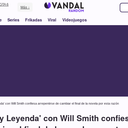
GTA 6
Más ↓
e
Series
Frikadas
Viral
Videojuegos
da' con Will Smith confiesa arrepentirse de cambiar el final de la novela por esta razón
oy Leyenda' con Will Smith confie