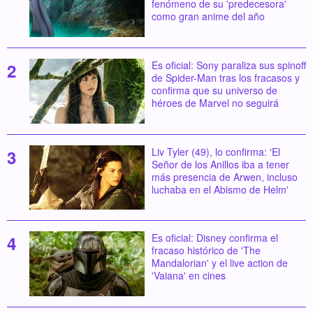
fenómeno de su 'predecesora'
como gran anime del año
Es oficial: Sony paraliza sus spinoff
de Spider-Man tras los fracasos y
confirma que su universo de
héroes de Marvel no seguirá
Liv Tyler (49), lo confirma: 'El
Señor de los Anillos iba a tener
más presencia de Arwen, incluso
luchaba en el Abismo de Helm'
Es oficial: Disney confirma el
fracaso histórico de 'The
Mandalorian' y el live action de
'Vaiana' en cines