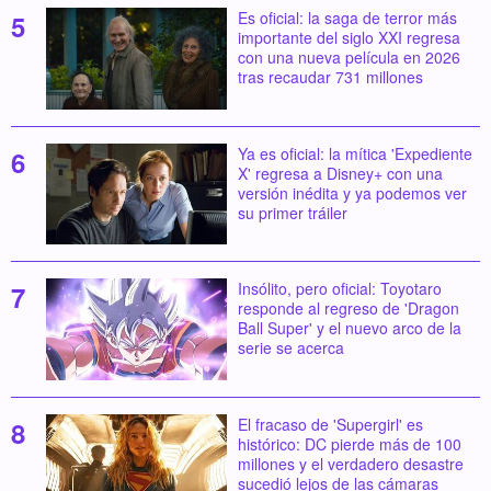
Es oficial: la saga de terror más
importante del siglo XXI regresa
con una nueva película en 2026
tras recaudar 731 millones
Ya es oficial: la mítica 'Expediente
X' regresa a Disney+ con una
versión inédita y ya podemos ver
su primer tráiler
Insólito, pero oficial: Toyotaro
responde al regreso de 'Dragon
Ball Super' y el nuevo arco de la
serie se acerca
El fracaso de 'Supergirl' es
histórico: DC pierde más de 100
millones y el verdadero desastre
sucedió lejos de las cámaras