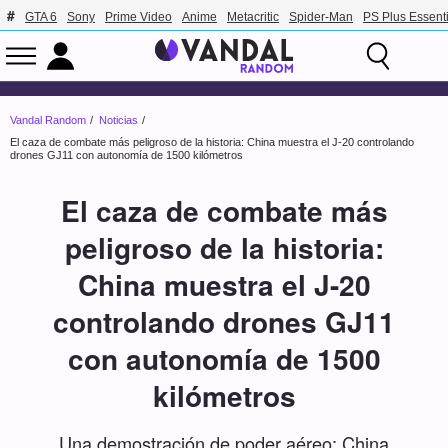
GTA 6
Sony
Prime Video
Anime
Metacritic
Spider-Man
PS Plus Essenti
Vandal Random
Noticias
El caza de combate más peligroso de la historia: China muestra el J-20 controlando
drones GJ11 con autonomía de 1500 kilómetros
El caza de combate más
peligroso de la historia:
China muestra el J-20
controlando drones GJ11
con autonomía de 1500
kilómetros
Una demostración de poder aéreo: China