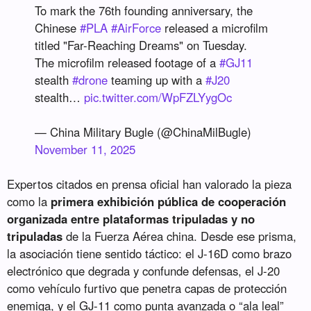
To mark the 76th founding anniversary, the
Chinese
#PLA
#AirForce
released a microfilm
titled "Far-Reaching Dreams" on Tuesday.
The microfilm released footage of a
#GJ11
stealth
#drone
teaming up with a
#J20
stealth…
pic.twitter.com/WpFZLYygOc
— China Military Bugle (@ChinaMilBugle)
November 11, 2025
Expertos citados en prensa oficial han valorado la pieza
como la
primera exhibición pública de cooperación
organizada entre plataformas tripuladas y no
tripuladas
de la Fuerza Aérea china. Desde ese prisma,
la asociación tiene sentido táctico: el J-16D como brazo
electrónico que degrada y confunde defensas, el J-20
como vehículo furtivo que penetra capas de protección
enemiga, y el GJ-11 como punta avanzada o “ala leal”