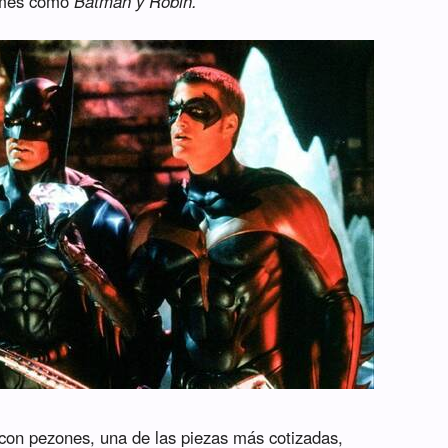
ilmes como
Batman y Robin.
e con pezones, una de las piezas más cotizadas,