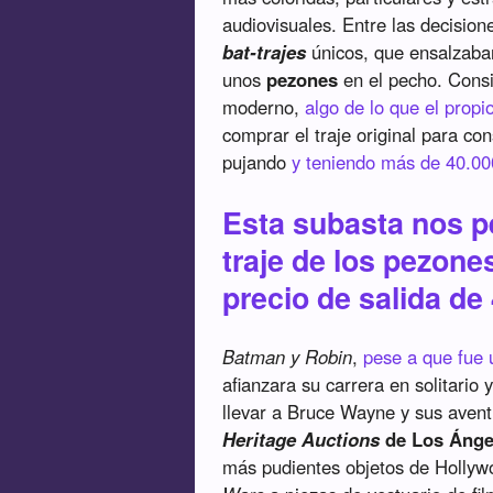
audiovisuales. Entre las decisio
bat-trajes
únicos, que ensalzaban
unos
pezones
en el pecho. Consi
moderno,
algo de lo que el propi
comprar el traje original para c
pujando
y teniendo más de 40.00
Esta subasta nos p
traje de los pezone
precio de salida de
Batman y Robin
,
pese a que fue 
afianzara su carrera en solitari
llevar a Bruce Wayne y sus avent
Heritage Auctions
de Los Ánge
más pudientes objetos de Hollyw