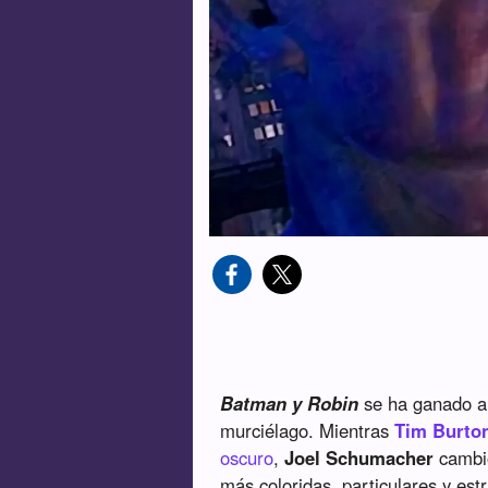
Batman y Robin
se ha ganado a 
murciélago. Mientras
Tim Burto
oscuro
,
Joel Schumacher
cambió
más coloridas, particulares y es