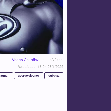
Alberto González
·
9:00 8/7/2022
Actualizado: 16:04 28/1/2025
batman
george clooney
subasta