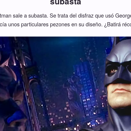
subasta
atman sale a subasta. Se trata del disfraz que usó Geor
ucía unos particulares pezones en su diseño. ¿Batirá réc