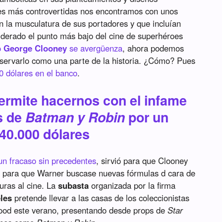
nes más controvertidas nos encontramos con unos
 la musculatura de sus portadores y que incluían
derado el punto más bajo del cine de superhéroes
o
George Clooney
se avergüenza
, ahora podemos
onservarlo como una parte de la historia. ¿Cómo? Pues
0 dólares en el banco
.
ermite hacernos con el infame
s de
Batman y Robin
por un
 40.000 dólares
un fracaso sin precedentes
, sirvió para que Clooney
o y para que Warner buscase nuevas fórmulas d cara de
uras al cine. La
subasta
organizada por la firma
les
pretende llevar a las casas de los coleccionistas
ood este verano, presentando desde props de
Star