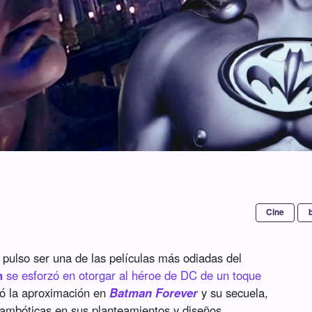
Cine
pulso ser una de las películas más odiadas del
n
se esforzó en otorgar al héroe de DC de un toque
 la aproximación en
Batman Forever
y su secuela,
trambóticas en sus planteamientos y diseños