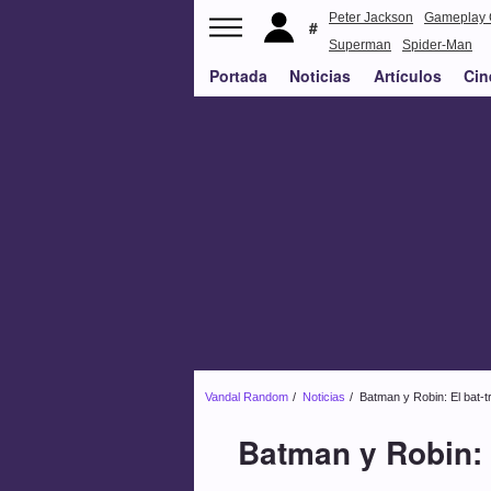
Peter Jackson
Gameplay 
Superman
Spider-Man
Portada
Noticias
Artículos
Cin
Vandal Random
Noticias
Batman y Robin: El bat-
Batman y Robin: 