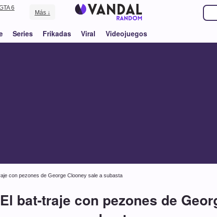
GTA 6
Más ↓
e
Series
Frikadas
Viral
Videojuegos
traje con pezones de George Clooney sale a subasta
El bat-traje con pezones de Geor