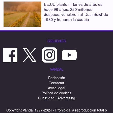
EE.UU plantó millones de árboles
hace 96 años: 220 millones
después, vencieron al 'Dust Bowl' de
1930 y frenaron la sequía
SÍGUENOS
VANDAL
Redacción
Contactar
Aviso legal
Política de cookies
Publicidad / Advertising
Copyright Vandal 1997-2024 - Prohibida la reproducción total o