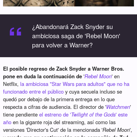
“
¿Abandonará Zack Snyder su
ambiciosa saga de 'Rebel Moon'
para volver a Warner?
El posible regreso de Zack Snyder a Warner Bros.
pone en duda la continuación de
'
Rebel Moon
' en
Netflix,
la ambiciosa "Star Wars para adultos" que no ha
funcionado entre el público
y cuya secuela incluso se
quedó por debajo de la primera entrega en lo que
respecta a cifras de audiencia. El director de '
Watchmen
'
tiene pendiente
el estreno de '
Twilight of the Gods
' este
año
en la gigante roja del streaming, así como las
versiones 'Director's Cut' de la mencionada '
Rebel Moon
',